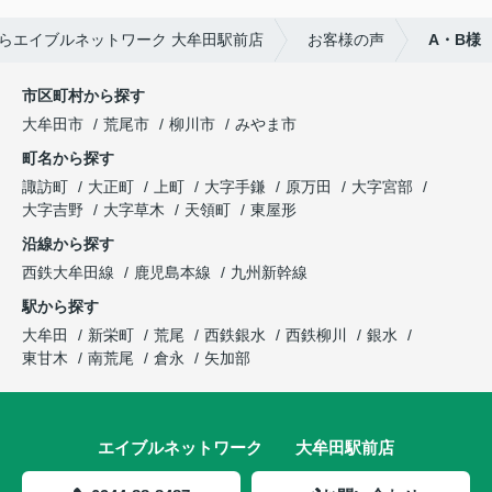
らエイブルネットワーク 大牟田駅前店
お客様の声
A・B様
市区町村から探す
大牟田市
荒尾市
柳川市
みやま市
町名から探す
諏訪町
大正町
上町
大字手鎌
原万田
大字宮部
大字吉野
大字草木
天領町
東屋形
沿線から探す
西鉄大牟田線
鹿児島本線
九州新幹線
駅から探す
大牟田
新栄町
荒尾
西鉄銀水
西鉄柳川
銀水
東甘木
南荒尾
倉永
矢加部
エイブルネットワーク 大牟田駅前店