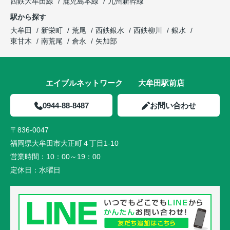
西鉄大牟田線
鹿児島本線
九州新幹線
駅から探す
大牟田
新栄町
荒尾
西鉄銀水
西鉄柳川
銀水
東甘木
南荒尾
倉永
矢加部
エイブルネットワーク 大牟田駅前店
0944-88-8487
お問い合わせ
〒836-0047
福岡県大牟田市大正町４丁目1-10
営業時間：
10：00～19：00
定休日：
水曜日