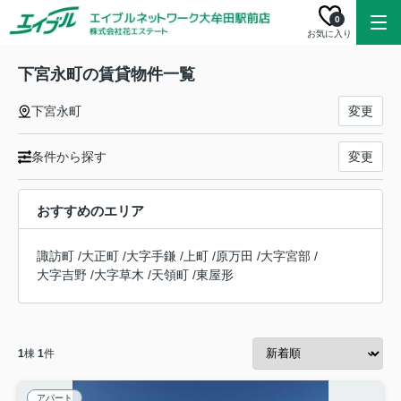
0
お気に入り
下宮永町の賃貸物件一覧
下宮永町
変更
条件から探す
変更
おすすめのエリア
諏訪町
/
大正町
/
大字手鎌
/
上町
/
原万田
/
大字宮部
/
大字吉野
/
大字草木
/
天領町
/
東屋形
1
棟
1
件
アパート