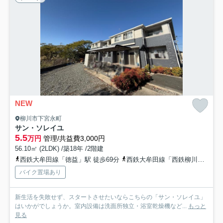
NEW
柳川市下宮永町
サン・ソレイユ
5.5
万円
管理/共益費3,000円
56.10㎡ (2LDK) /築18年 /2階建
西鉄大牟田線「徳益」駅 徒歩69分
西鉄大牟田線「西鉄柳川」駅 徒歩65分
バイク置場あり
新生活を失敗せず、スタートさせたいならこちらの「サン・ソレイユ」
はいかがでしょうか。室内設備は洗面所独立・浴室乾燥機など...
もっと
見る