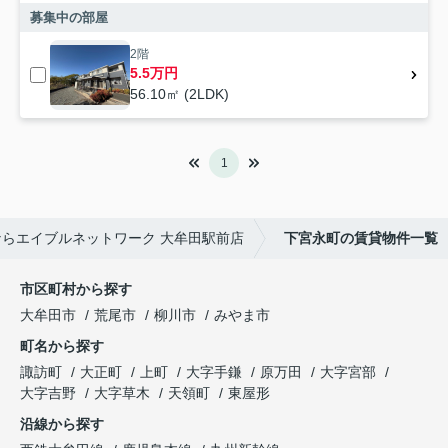
募集中の部屋
2階
5.5万円
56.10㎡ (2LDK)
1
らエイブルネットワーク 大牟田駅前店
下宮永町の賃貸物件一覧
市区町村から探す
大牟田市
荒尾市
柳川市
みやま市
町名から探す
諏訪町
大正町
上町
大字手鎌
原万田
大字宮部
大字吉野
大字草木
天領町
東屋形
沿線から探す