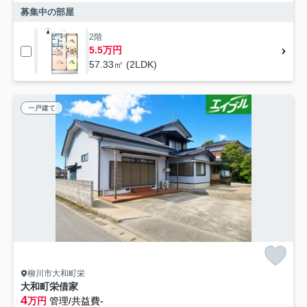
募集中の部屋
2階
5.5万円
57.33㎡ (2LDK)
一戸建て
柳川市大和町栄
大和町栄借家
4
万円
管理/共益費-