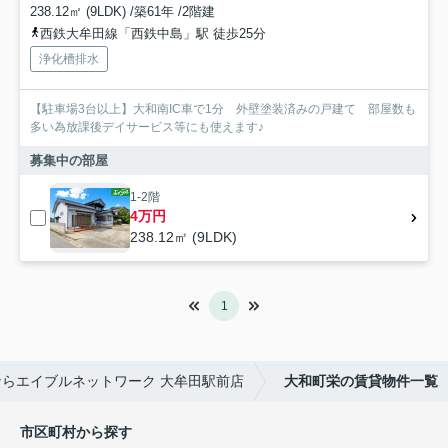
238.12㎡ (9LDK) /築61年 /2階建
西鉄大牟田線「西鉄中島」駅 徒歩25分
浄化槽排水
【駐車場3台以上】大和南IC車で1分 外壁塗装済みの戸建て 部屋数も
多い為放課後デイサービス等にも使えます♪
募集中の部屋
1-2階
4万円
238.12㎡ (9LDK)
1
らエイブルネットワーク 大牟田駅前店
大和町栄の賃貸物件一覧
市区町村から探す