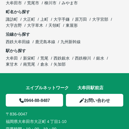
大牟田市
荒尾市
柳川市
みやま市
町名から探す
諏訪町
大正町
上町
大字手鎌
原万田
大字宮部
大字吉野
大字草木
天領町
東屋形
沿線から探す
西鉄大牟田線
鹿児島本線
九州新幹線
駅から探す
大牟田
新栄町
荒尾
西鉄銀水
西鉄柳川
銀水
東甘木
南荒尾
倉永
矢加部
エイブルネットワーク 大牟田駅前店
0944-88-8487
お問い合わせ
〒836-0047
福岡県大牟田市大正町４丁目1-10