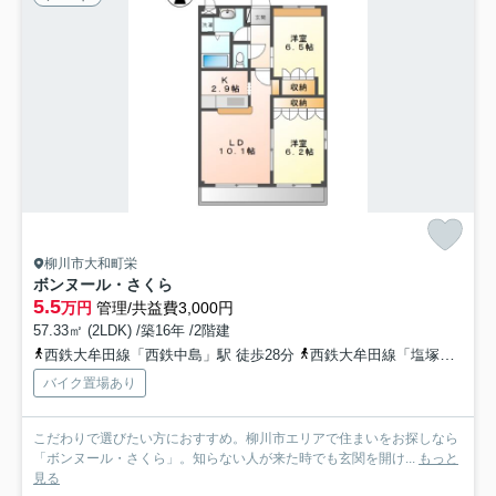
柳川市大和町栄
ボンヌール・さくら
5.5
万円
管理/共益費3,000円
57.33㎡ (2LDK) /築16年 /2階建
西鉄大牟田線「西鉄中島」駅 徒歩28分
西鉄大牟田線「塩塚」駅 徒歩27分
バイク置場あり
こだわりで選びたい方におすすめ。柳川市エリアで住まいをお探しなら
「ボンヌール・さくら」。知らない人が来た時でも玄関を開け...
もっと
見る