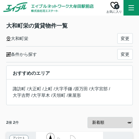
0
お気に入り
大和町栄の賃貸物件一覧
大和町栄
変更
条件から探す
変更
おすすめのエリア
諏訪町
/
大正町
/
上町
/
大字手鎌
/
原万田
/
大字宮部
/
大字吉野
/
大字草木
/
天領町
/
東屋形
2
棟
2
件
アパート