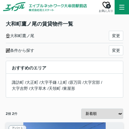
0
お気に入り
大和町鷹ノ尾の賃貸物件一覧
大和町鷹ノ尾
変更
条件から探す
変更
おすすめのエリア
諏訪町
/
大正町
/
大字手鎌
/
上町
/
原万田
/
大字宮部
/
大字吉野
/
大字草木
/
天領町
/
東屋形
2
棟
2
件
アパート