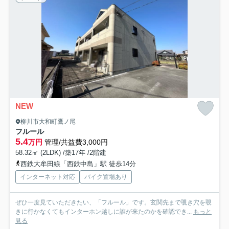
NEW
柳川市大和町鷹ノ尾
フルール
5.4
万円
管理/共益費3,000円
58.32㎡ (2LDK) /築17年 /2階建
西鉄大牟田線「西鉄中島」駅 徒歩14分
インターネット対応
バイク置場あり
ぜひ一度見ていただきたい、「フルール」です。玄関先まで覗き穴を覗
きに行かなくてもインターホン越しに誰が来たのかを確認でき...
もっと
見る