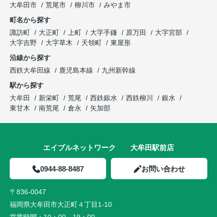
大牟田市
荒尾市
柳川市
みやま市
町名から探す
諏訪町
大正町
上町
大字手鎌
原万田
大字宮部
大字吉野
大字草木
天領町
東屋形
沿線から探す
西鉄大牟田線
鹿児島本線
九州新幹線
駅から探す
大牟田
新栄町
荒尾
西鉄銀水
西鉄柳川
銀水
東甘木
南荒尾
倉永
矢加部
エイブルネットワーク 大牟田駅前店
0944-88-8487
お問い合わせ
〒836-0047
福岡県大牟田市大正町４丁目1-10