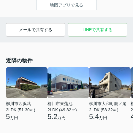
地図アプリで見る
メールで共有する
LINEで共有する
近隣の物件
柳川市西浜武
柳川市東蒲池
柳川市大和町鷹ノ尾
2LDK (51.30㎡)
2LDK (49.82㎡)
2LDK (58.32㎡)
2
5
5.2
5.4
万円
万円
万円