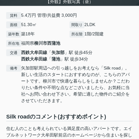
【外観】外観写真（昼）
5.4万円 管理/共益費 3,000円
賃料
51.30㎡
2LDK
面積
間取り
築18年
1階/2階建
築年数
所在階
福岡県
柳川市
西蒲池
所在地
西鉄大牟田線
「
矢加部
」駅 徒歩45分
交通
西鉄大牟田線
「
蒲池
」駅 徒歩34分
矢加部駅周辺への引っ越しをお考えなら「Silk road」。
備考
新しい生活のスタートにおすすめなのが、こちらのアパ
ートです。柳川市で快適な暮らしをしませんか？こだわ
りたい条件や不明な点などございましたら、お気軽に当
社へお問い合わせ下さい。希望に適した物件のご紹介を
させていただきます。
Silk roadのコメント(おすすめポイント)
住む人のことも考えられている満足度の高いアパートです。エイ
ブルネットワーク大牟田駅前店のホームページから住まいを探し