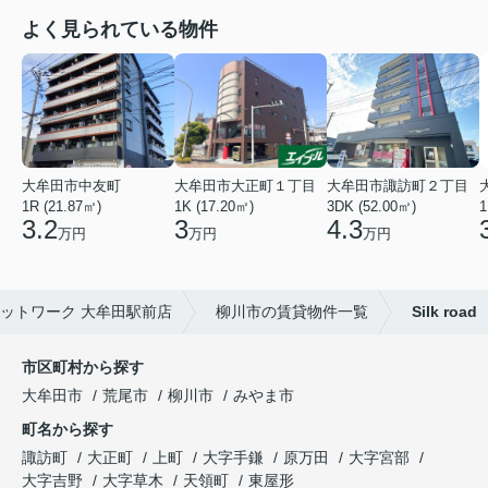
よく見られている物件
大牟田市中友町
大牟田市大正町１丁目
大牟田市諏訪町２丁目
1R (21.87㎡)
1K (17.20㎡)
3DK (52.00㎡)
1
3.2
3
4.3
万円
万円
万円
ットワーク 大牟田駅前店
柳川市の賃貸物件一覧
Silk road
市区町村から探す
大牟田市
荒尾市
柳川市
みやま市
町名から探す
諏訪町
大正町
上町
大字手鎌
原万田
大字宮部
大字吉野
大字草木
天領町
東屋形