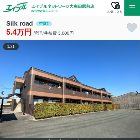
0
お気に入り
Silk road
空室2
5.4万円
管理/共益費 3,000円
1
/
21