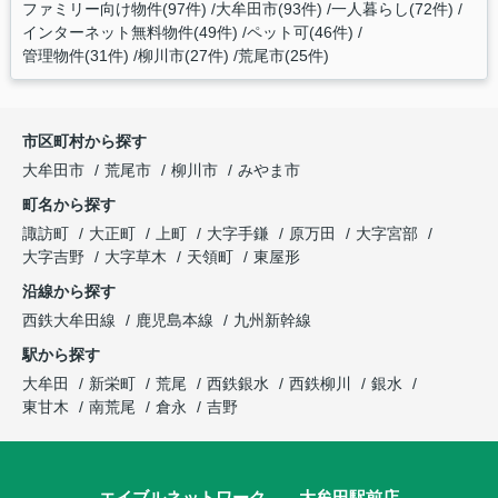
ファミリー向け物件(97件)
大牟田市(93件)
一人暮らし(72件)
インターネット無料物件(49件)
ペット可(46件)
管理物件(31件)
柳川市(27件)
荒尾市(25件)
市区町村から探す
大牟田市
荒尾市
柳川市
みやま市
町名から探す
諏訪町
大正町
上町
大字手鎌
原万田
大字宮部
大字吉野
大字草木
天領町
東屋形
沿線から探す
西鉄大牟田線
鹿児島本線
九州新幹線
駅から探す
大牟田
新栄町
荒尾
西鉄銀水
西鉄柳川
銀水
東甘木
南荒尾
倉永
吉野
エイブルネットワーク 大牟田駅前店