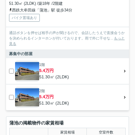
51.30㎡ (2LDK) /築18年 /2階建
西鉄大牟田線「蒲池」駅 徒歩34分
バイク置場あり
通話ボタンを押せば相手の声が聞けるので、会話したうえで直接会うか
を決められるインターホンが付いております。雨で外に干せな...
もっと
見る
募集中の部屋
1階
5.4万円
51.30㎡ (2LDK)
2階
5.4万円
51.30㎡ (2LDK)
蒲池の掲載物件の家賃相場
家賃相場
空室件数