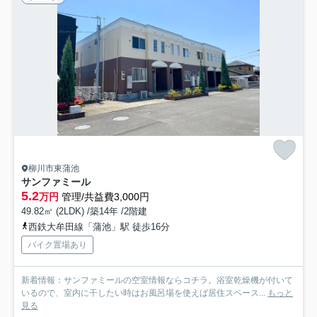
柳川市東蒲池
サンファミール
5.2
万円
管理/共益費3,000円
49.82㎡ (2LDK) /築14年 /2階建
西鉄大牟田線「蒲池」駅 徒歩16分
バイク置場あり
新着情報：サンファミールの空室情報ならコチラ。浴室乾燥機が付いて
いるので、室内に干したい時はお風呂場を使えば居住スペース...
もっと
見る