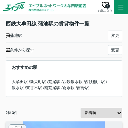
0
お気に入り
西鉄大牟田線 蒲池駅の賃貸物件一覧
蒲池駅
変更
条件から探す
変更
おすすめの駅
大牟田駅
/
新栄町駅
/
荒尾駅
/
西鉄銀水駅
/
西鉄柳川駅
/
銀水駅
/
東甘木駅
/
南荒尾駅
/
倉永駅
/
吉野駅
2
棟
3
件
アパート