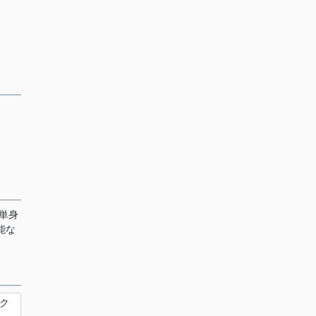
単身
能な
ク