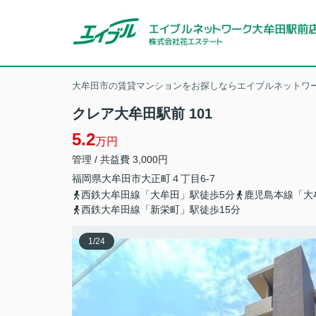
大牟田市の賃貸マンションをお探しならエイブルネットワー
クレア大牟田駅前 101
5.2
万円
管理 / 共益費 3,000円
福岡県
大牟田市
大正町
４丁目6-7
西鉄大牟田線「大牟田」駅徒歩5分
鹿児島本線「大
西鉄大牟田線「新栄町」駅徒歩15分
1
/
24