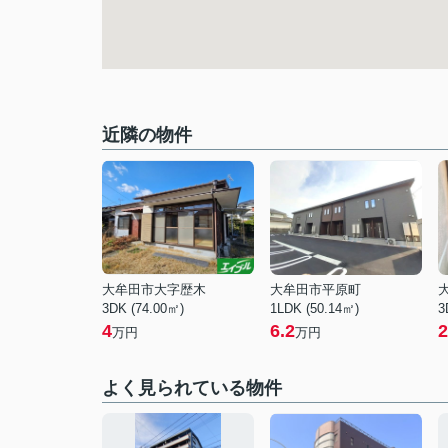
近隣の物件
大牟田市大字歴木
大牟田市平原町
3DK (74.00㎡)
1LDK (50.14㎡)
3
4
6.2
2
万円
万円
よく見られている物件