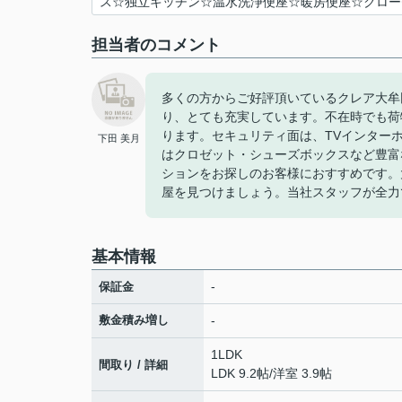
ス☆独立キッチン☆温水洗浄便座☆暖房便座☆クロー
担当者のコメント
多くの方からご好評頂いているクレア大牟
り、とても充実しています。不在時でも荷
ります。セキュリティ面は、TVインター
下田 美月
はクロゼット・シューズボックスなど豊富
ションをお探しのお客様におすすめです。
屋を見つけましょう。当社スタッフが全力
基本情報
-
保証金
敷金積み増し
-
1LDK
間取り / 詳細
LDK 9.2帖
/
洋室 3.9帖