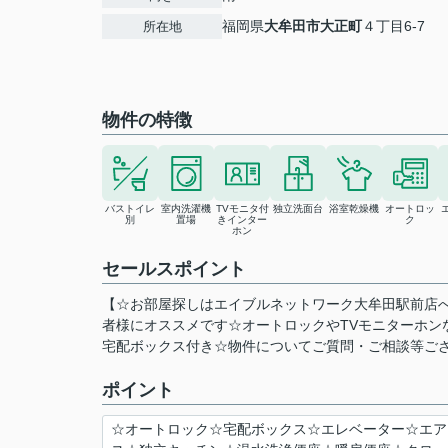
福岡県
大牟田市
大正町
４丁目6-7
所在地
物件の特徴
バストイレ
室内洗濯機
TVモニタ付
独立洗面台
浴室乾燥機
オートロッ
別
置場
きインター
ク
ホン
セールスポイント
【☆お部屋探しはエイブルネットワーク大牟田駅前店
者様にオススメです☆オートロックやTVモニターホン
宅配ボックス付き☆物件についてご質問・ご相談等ご
ポイント
☆オートロック☆宅配ボックス☆エレベーター☆エア