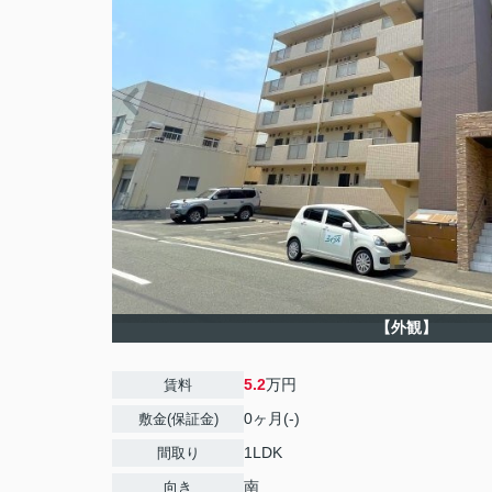
【外観】
5.2
万円
賃料
0ヶ月(-)
敷金(保証金)
1LDK
間取り
南
向き