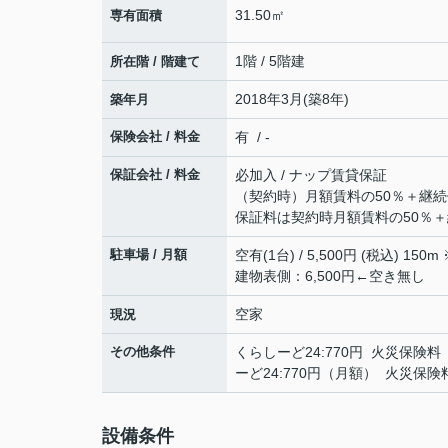
31.50㎡
専有面積
1階 / 5階建
所在階 / 階建て
2018年3月(築8年)
築年月
保険会社 / 料金
有 / -
保証会社 / 料金
必加入 / ナップ賃貸保証
（契約時）月額賃料の50％＋継続
保証料は契約時月額賃料の50％＋
駐車場 / 月額
空有(1台) / 5,500円 (税
建物表側：6,500円←空き無し
空家
現況
その他条件
くらしーど24:770円 火災保険料（
ーど24:770円（月額） 火災保険
設備条件