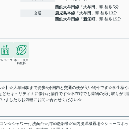
西鉄大牟田線
「
大牟田
」駅 徒歩5分
鹿児島本線
「
大牟田
」駅 徒歩13分
交通
西鉄大牟田線
「
新栄町
」駅 徒歩15分
エレベータ
ネット使用
ー
料無料
へ☆】☆大牟田駅まで徒歩5分圏内と交通の便が良い物件です☆学生様や
などセキュリティ面に優れた物件です☆不在時でも荷物の受け取りが可
ざいましたらお気軽にお問い合わせください☆
コン☆シャワー付洗面台☆浴室乾燥機☆室内洗濯機置場☆シューズボッ