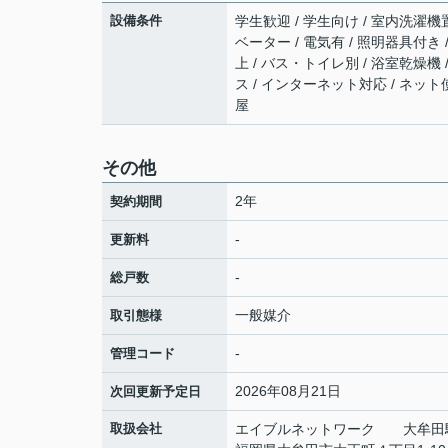
設備条件
学生歓迎 / 学生向け / 室内洗濯機置
ベーター / 電気有 / 照明器具付き
上 / バス・トイレ別 / 浴室乾燥機 
ス / インターネット対応 / ネット
屋
その他
2年
契約期間
-
更新料
-
総戸数
一般媒介
取引態様
-
管理コード
2026年08月21日
次回更新予定日
取扱会社
エイブルネットワーク 大牟田