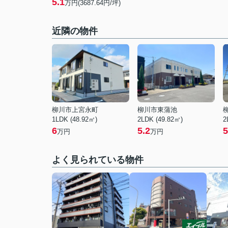
5.1
万円(3687.64円/坪)
近隣の物件
柳川市上宮永町
柳川市東蒲池
1LDK (48.92㎡)
2LDK (49.82㎡)
2
6
5.2
5
万円
万円
よく見られている物件