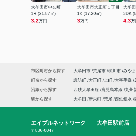
大牟田市中友町
大牟田市大正町１丁目
大牟田
1R (21.87㎡)
1K (17.20㎡)
3DK (
3.2
3
4.3
万円
万円
万
市区町村から探す
大牟田市
荒尾市
柳川市
みやま
町名から探す
諏訪町
大正町
上町
大字手鎌
沿線から探す
西鉄大牟田線
鹿児島本線
九州
駅から探す
大牟田
新栄町
荒尾
西鉄銀水
エイブルネットワーク 大牟田駅前店
〒836-0047