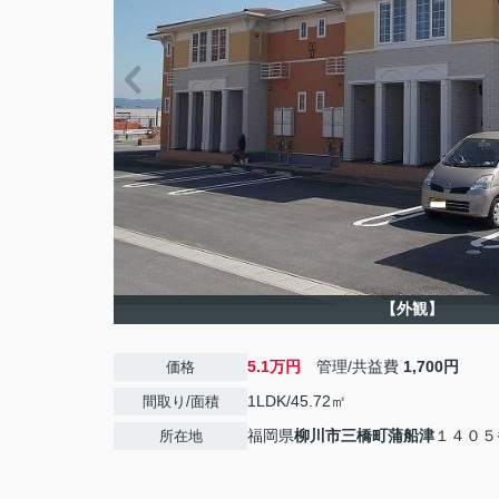
【外観】
5.1万円
管理/共益費
1,700円
価格
1LDK/45.72㎡
間取り/面積
福岡県
柳川市
三橋町蒲船津
１４０５
所在地