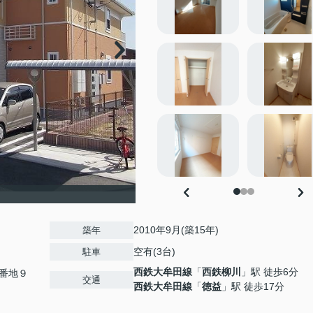
2010年9月(築15年)
築年
空有(3台)
駐車
西鉄大牟田線
「
西鉄柳川
」駅 徒歩6分
番地９
交通
西鉄大牟田線
「
徳益
」駅 徒歩17分