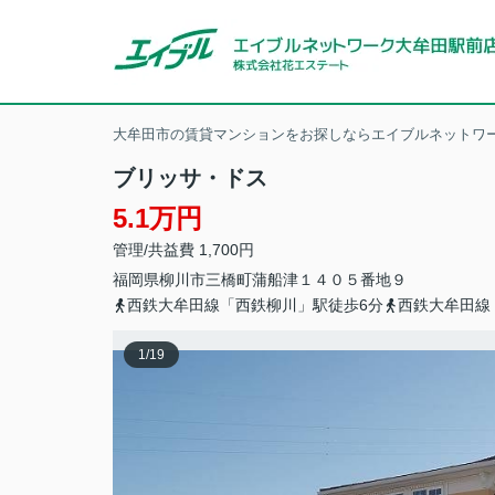
大牟田市の賃貸マンションをお探しならエイブルネットワー
ブリッサ・ドス
5.1万円
管理/共益費 1,700円
福岡県
柳川市
三橋町蒲船津
１４０５番地９
西鉄大牟田線「西鉄柳川」駅徒歩6分
西鉄大牟田線
1
/
19