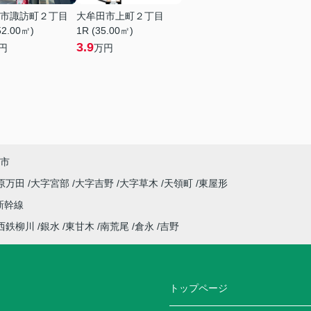
市諏訪町２丁目
大牟田市上町２丁目
52.00㎡)
1R (35.00㎡)
3.9
円
万円
市
原万田
大字宮部
大字吉野
大字草木
天領町
東屋形
新幹線
西鉄柳川
銀水
東甘木
南荒尾
倉永
吉野
トップページ