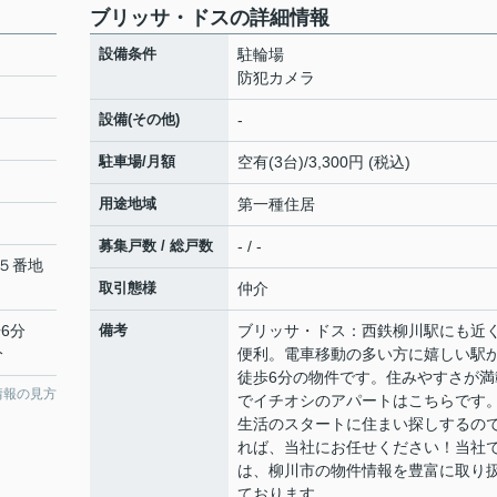
ブリッサ・ドスの詳細情報
設備条件
駐輪場
防犯カメラ
設備(その他)
-
駐車場/月額
空有(3台)/3,300円 (税込)
用途地域
第一種住居
募集戸数 / 総戸数
- / -
５番地
取引態様
仲介
6分
備考
ブリッサ・ドス：西鉄柳川駅にも近
分
便利。電車移動の多い方に嬉しい駅
徒歩6分の物件です。住みやすさが満
情報の見方
でイチオシのアパートはこちらです
生活のスタートに住まい探しするの
れば、当社にお任せください！当社
は、柳川市の物件情報を豊富に取り
ております。