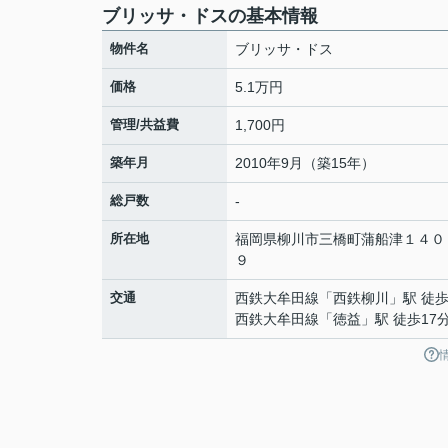
ブリッサ・ドスの基本情報
物件名
ブリッサ・ドス
価格
5.1万円
管理/共益費
1,700円
築年月
2010年9月（築15年）
総戸数
-
所在地
福岡県
柳川市
三橋町蒲船津
１４０
９
交通
西鉄大牟田線
「
西鉄柳川
」駅 徒歩
西鉄大牟田線
「
徳益
」駅 徒歩17