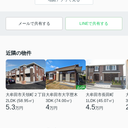
メールで共有する
LINEで共有する
近隣の物件
大牟田市大字歴木
大牟田市天領町２丁目
大牟田市長田町
3DK (74.00㎡)
2LDK (58.95㎡)
1LDK (45.07㎡)
3
4
5.3
4.5
万円
万円
万円