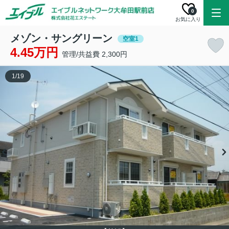
0
お気に入り
メゾン・サングリーン
空室1
4.45万円
管理/共益費 2,300円
1
/
19