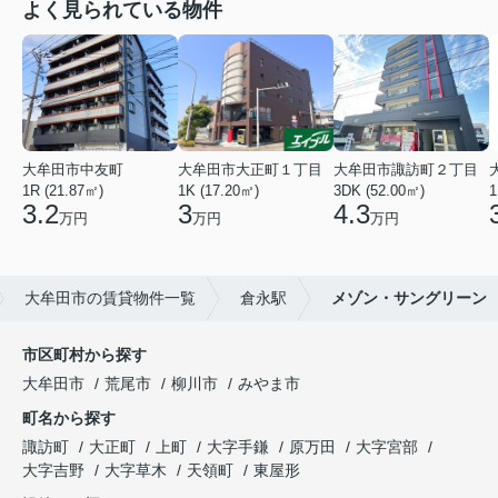
よく見られている物件
大牟田市中友町
大牟田市大正町１丁目
大牟田市諏訪町２丁目
1R (21.87㎡)
1K (17.20㎡)
3DK (52.00㎡)
1
3.2
3
4.3
万円
万円
万円
大牟田市の賃貸物件一覧
倉永駅
メゾン・サングリーン
市区町村から探す
大牟田市
荒尾市
柳川市
みやま市
町名から探す
諏訪町
大正町
上町
大字手鎌
原万田
大字宮部
大字吉野
大字草木
天領町
東屋形