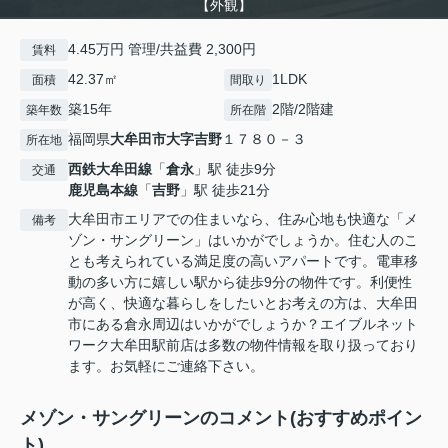
【外観】
4.45万円 管理/共益費 2,300円
賃料
42.37㎡
1LDK
面積
間取り
築15年
2階/2階建
築年数
所在階
福岡県
大牟田市
大字吉野
１７８０－３
所在地
西鉄大牟田線
「
倉永
」駅 徒歩9分
交通
鹿児島本線
「
吉野
」駅 徒歩21分
大牟田市エリアでの住まいなら、住み心地も快適な「メ
備考
ゾン・サングリーン」はいかがでしょうか。住む人のこ
とも考えられている満足度の高いアパートです。電車移
動の多い方に嬉しい駅から徒歩9分の物件です。利便性
が高く、快適な暮らしをしたいとお考えの方は、大牟田
市にある倉永周辺はいかがでしょうか？エイブルネット
ワーク大牟田駅前店は多数の物件情報を取り扱っており
ます。お気軽にご連絡下さい。
メゾン・サングリーンのコメント(おすすめポイン
ト)