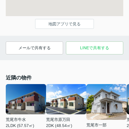
地図アプリで見る
メールで共有する
LINEで共有する
近隣の物件
荒尾市牛水
荒尾市原万田
荒尾市一部
2LDK (57.57㎡)
2DK (48.54㎡)
2