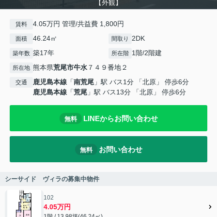
【外観】
4.05万円 管理/共益費 1,800円
賃料
46.24㎡
2DK
面積
間取り
築17年
1階/2階建
築年数
所在階
熊本県
荒尾市
牛水
７４９番地２
所在地
鹿児島本線
「
南荒尾
」駅 バス1分 「北原」 停歩6分
交通
鹿児島本線
「
荒尾
」駅 バス13分 「北原」 停歩6分
LINEからお問い合わせ
無料
お問い合わせ
無料
シーサイド ヴィラの募集中物件
102
4.05万円
1階 / 13.98坪(46.24㎡)