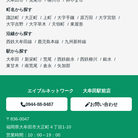
町名から探す
諏訪町
大正町
上町
大字手鎌
原万田
大字宮部
大字吉野
大字草木
天領町
東屋形
沿線から探す
西鉄大牟田線
鹿児島本線
九州新幹線
駅から探す
大牟田
新栄町
荒尾
西鉄銀水
西鉄柳川
銀水
東甘木
南荒尾
倉永
矢加部
エイブルネットワーク 大牟田駅前店
0944-88-8487
お問い合わせ
〒836-0047
福岡県大牟田市大正町４丁目1-10
営業時間：
10：00～19：00