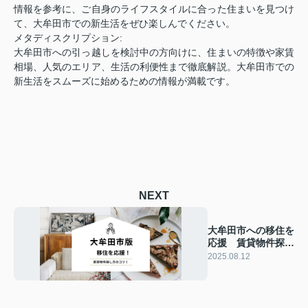
情報を参考に、ご自身のライフスタイルに合った住まいを見つけ
て、大牟田市での新生活をぜひ楽しんでください。
メタディスクリプション:
大牟田市への引っ越しを検討中の方向けに、住まいの特徴や家賃
相場、人気のエリア、生活の利便性まで徹底解説。大牟田市での
新生活をスムーズに始めるための情報が満載です。
NEXT
大牟田市への移住を
応援 賃貸物件探し
のコツと魅力的なエ
2025.08.12
リアを紹介