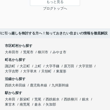
もっと見る
ブログトップへ
市に引っ越しを検討する方へ！知っておきたい住まいの情報を徹底解説
市区町村から探す
大牟田市
荒尾市
柳川市
みやま市
町名から探す
諏訪町
大正町
上町
大字手鎌
原万田
大字宮部
大字吉野
大字草木
天領町
東屋形
沿線から探す
西鉄大牟田線
鹿児島本線
九州新幹線
駅から探す
大牟田
新栄町
荒尾
西鉄銀水
西鉄柳川
銀水
東甘木
南荒尾
倉永
矢加部