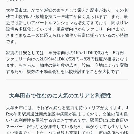
大牟田市は、かつて炭鉱のまちとして栄えた歴史があり、その名
残で比較的広い敷地を持つ一戸建てが多く見られます。また、最
近では新しいアパートやマンションも増えてきており、間取りや
設備も多様化しています。単身者向けからファミリー向けまで、
さまざまなニーズに応えられる物件が豊富に揃っているのが特徴
です。
家賃の目安としては、単身者向けの1Kや1LDKで3万円～5万円、
ファミリー向けの2LDKや3LDKで5万円～8万円程度が相場となり
ます。もちろん、物件の築年数や広さ、設備、立地によって変動
するため、複数の不動産会社を比較検討することが大切です。
大牟田市で住むのに人気のエリアと利便性
大牟田市には、それぞれ異なる魅力を持つエリアがあります。J
R大牟田駅周辺は商業施設や病院が集まっており、交通の便も良
いため利便性を重視する方におすすめです。駅周辺には飲食店や
スーパー、銀行などが集中しているため、車がなくても生活しや
すい環境です。また、バス路線も充実しており、市内各所への移