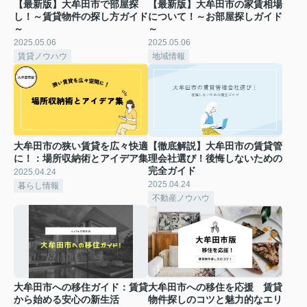
【最新版】大牟田市で部屋探
【最新版】大牟田市の家賃相場
し！～賃貸物件の探し方ガイド
について！～お部屋探しガイド
～
～
2025.05.06
2025.05.06
賃貸ノウハウ
地域情報
大牟田市の狭い賃貸を広々快適
【徹底解説】大牟田市の賃貸管
に！：場所収納術とアイデア集
理会社選び！後悔しないための
完全ガイド
2025.04.24
2025.04.24
暮らし情報
不動産ノウハウ
大牟田市への移住ガイド：賃貸
大牟田市への移住を応援 賃貸
から始める安心の新生活
物件探しのコツと魅力的なエリ