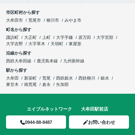
市区町村から探す
大牟田市
荒尾市
柳川市
みやま市
町名から探す
諏訪町
大正町
上町
大字手鎌
原万田
大字宮部
大字吉野
大字草木
天領町
東屋形
沿線から探す
西鉄大牟田線
鹿児島本線
九州新幹線
駅から探す
大牟田
新栄町
荒尾
西鉄銀水
西鉄柳川
銀水
東甘木
南荒尾
倉永
矢加部
エイブルネットワーク 大牟田駅前店
0944-88-8487
お問い合わせ