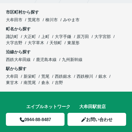
市区町村から探す
大牟田市
荒尾市
柳川市
みやま市
町名から探す
諏訪町
大正町
上町
大字手鎌
原万田
大字宮部
大字吉野
大字草木
天領町
東屋形
沿線から探す
西鉄大牟田線
鹿児島本線
九州新幹線
駅から探す
大牟田
新栄町
荒尾
西鉄銀水
西鉄柳川
銀水
東甘木
南荒尾
倉永
吉野
エイブルネットワーク 大牟田駅前店
0944-88-8487
お問い合わせ