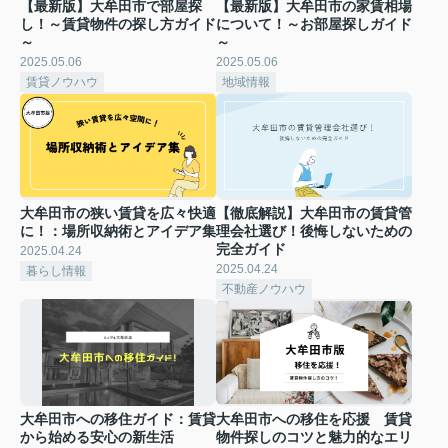
【最新版】大牟田市で部屋探
【最新版】大牟田市の家賃相場
し！～賃貸物件の探し方ガイド
について！～お部屋探しガイド
～
～
2025.05.06
2025.05.06
賃貸ノウハウ
地域情報
大牟田市の狭い賃貸を広々快適
【徹底解説】大牟田市の賃貸管
に！：場所収納術とアイデア集
理会社選び！後悔しないための
完全ガイド
2025.04.24
2025.04.24
暮らし情報
不動産ノウハウ
大牟田市への移住ガイド：賃貸
大牟田市への移住を応援 賃貸
から始める安心の新生活
物件探しのコツと魅力的なエリ