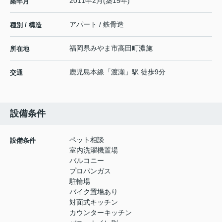
2011年2月(築15年)
築年月
アパート / 鉄骨造
種別 / 構造
福岡県
みやま市
高田町濃施
所在地
鹿児島本線
「
渡瀬
」駅 徒歩9分
交通
設備条件
ペット相談
設備条件
室内洗濯機置場
バルコニー
プロパンガス
駐輪場
バイク置場あり
対面式キッチン
カウンターキッチン