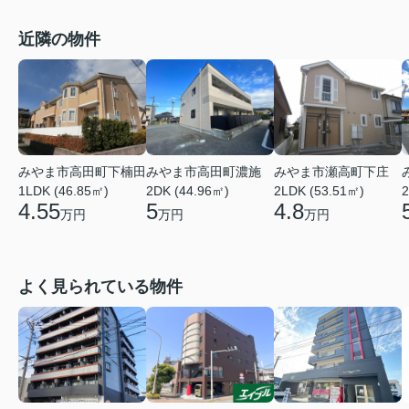
近隣の物件
みやま市高田町下楠田
みやま市高田町濃施
みやま市瀬高町下庄
1LDK (46.85㎡)
2DK (44.96㎡)
2LDK (53.51㎡)
2
4.55
5
4.8
万円
万円
万円
よく見られている物件