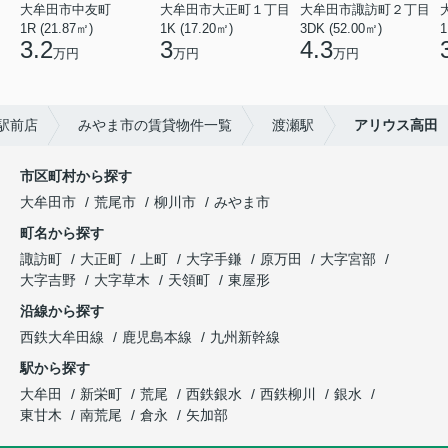
大牟田市中友町
大牟田市大正町１丁目
大牟田市諏訪町２丁目
1R (21.87㎡)
1K (17.20㎡)
3DK (52.00㎡)
1
3.2
3
4.3
万円
万円
万円
駅前店
みやま市の賃貸物件一覧
渡瀬駅
アリウス高田
市区町村から探す
大牟田市
荒尾市
柳川市
みやま市
町名から探す
諏訪町
大正町
上町
大字手鎌
原万田
大字宮部
大字吉野
大字草木
天領町
東屋形
沿線から探す
西鉄大牟田線
鹿児島本線
九州新幹線
駅から探す
大牟田
新栄町
荒尾
西鉄銀水
西鉄柳川
銀水
東甘木
南荒尾
倉永
矢加部