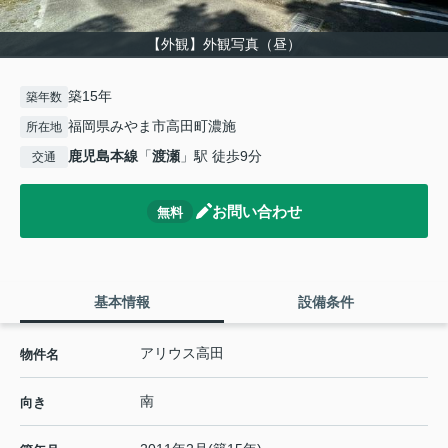
【外観】外観写真（昼）
築15年
築年数
福岡県みやま市高田町濃施
所在地
鹿児島本線
「
渡瀬
」駅 徒歩9分
交通
お問い合わせ
無料
基本情報
設備条件
アリウス高田
物件名
南
向き