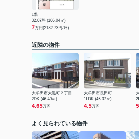
1階
32.07坪 (106.04㎡)
7
万円(2182.73円/坪)
近隣の物件
大牟田市大黒町２丁目
大牟田市長田町
2DK (46.49㎡)
1LDK (45.07㎡)
2
4.65
4.5
5
万円
万円
よく見られている物件