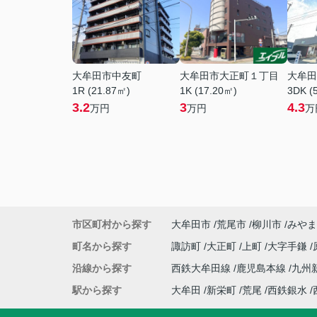
大牟田市中友町
大牟田市大正町１丁目
大牟田
1R (21.87㎡)
1K (17.20㎡)
3DK (
3.2
3
4.3
万円
万円
万
市区町村から探す
大牟田市
荒尾市
柳川市
みやま
町名から探す
諏訪町
大正町
上町
大字手鎌
沿線から探す
西鉄大牟田線
鹿児島本線
九州
駅から探す
大牟田
新栄町
荒尾
西鉄銀水