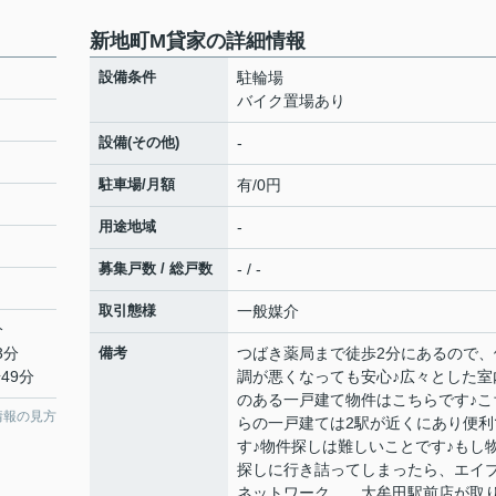
新地町M貸家の詳細情報
設備条件
駐輪場
バイク置場あり
設備(その他)
-
駐車場/月額
有/0円
用途地域
-
募集戸数 / 総戸数
- / -
取引態様
一般媒介
分
3分
備考
つばき薬局まで徒歩2分にあるので、
49分
調が悪くなっても安心♪広々とした室
のある一戸建て物件はこちらです♪こ
情報の見方
らの一戸建ては2駅が近くにあり便利
す♪物件探しは難しいことです♪もし
探しに行き詰ってしまったら、エイ
ネットワーク 大牟田駅前店が取