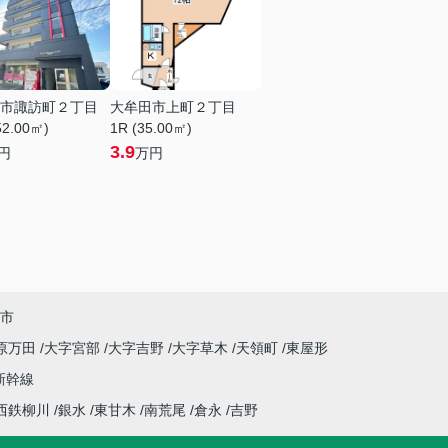
市諏訪町２丁目
大牟田市上町２丁目
52.00㎡)
1R (35.00㎡)
3.9
円
万円
市
原万田
大字宮部
大字吉野
大字草木
天領町
東屋形
新幹線
西鉄柳川
銀水
東甘木
南荒尾
倉永
吉野