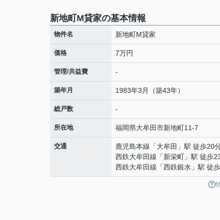
新地町M貸家の基本情報
物件名
新地町M貸家
価格
7万円
管理/共益費
-
築年月
1983年3月（築43年）
総戸数
-
所在地
福岡県
大牟田市
新地町
11-7
交通
鹿児島本線
「
大牟田
」駅 徒歩20
西鉄大牟田線
「
新栄町
」駅 徒歩2
西鉄大牟田線
「
西鉄銀水
」駅 徒歩