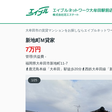
大牟田市の賃貸マンションをお探しならエイブルネットワー
新地町M貸家
7万円
管理/共益費 -
福岡県
大牟田市
新地町
11-7
鹿児島本線「大牟田」駅徒歩20分
西鉄大牟田線「新
1
/
25