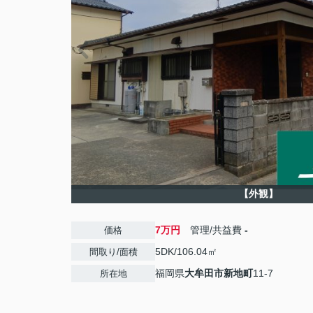
【外観】
7万円
管理/共益費
-
価格
5DK/106.04㎡
間取り/面積
福岡県
大牟田市
新地町
11-7
所在地