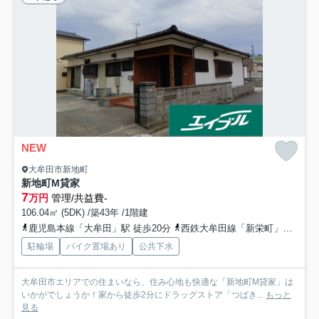
NEW
大牟田市新地町
新地町M貸家
7
万円
管理/共益費-
106.04㎡ (5DK) /築43年 /1階建
鹿児島本線「大牟田」駅 徒歩20分
西鉄大牟田線「新栄町」駅 徒歩23分
駐輪場
バイク置場あり
公共下水
大牟田市エリアでの住まいなら、住み心地も快適な「新地町M貸家」は
いかがでしょうか！家から徒歩2分にドラッグストア「つばき...
もっと
見る