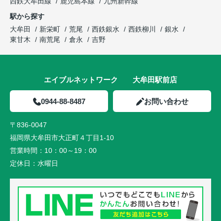
西鉄大牟田線
鹿児島本線
九州新幹線
駅から探す
大牟田
新栄町
荒尾
西鉄銀水
西鉄柳川
銀水
東甘木
南荒尾
倉永
吉野
エイブルネットワーク 大牟田駅前店
0944-88-8487
お問い合わせ
〒836-0047
福岡県大牟田市大正町４丁目1-10
営業時間：
10：00～19：00
定休日：
水曜日