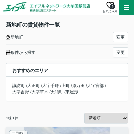
0
お気に入り
新地町の賃貸物件一覧
新地町
変更
条件から探す
変更
おすすめのエリア
諏訪町
/
大正町
/
大字手鎌
/
上町
/
原万田
/
大字宮部
/
大字吉野
/
大字草木
/
天領町
/
東屋形
1
棟
1
件
一戸建て