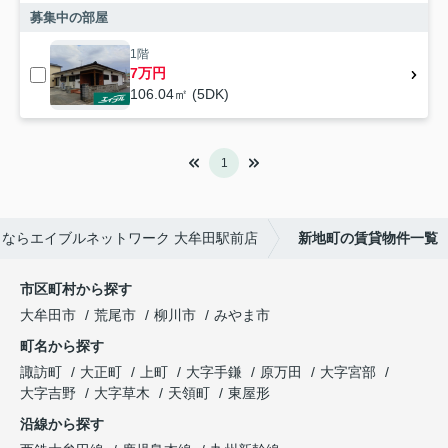
募集中の部屋
1階
7万円
106.04㎡ (5DK)
1
ならエイブルネットワーク 大牟田駅前店
新地町の賃貸物件一覧
市区町村から探す
大牟田市
荒尾市
柳川市
みやま市
町名から探す
諏訪町
大正町
上町
大字手鎌
原万田
大字宮部
大字吉野
大字草木
天領町
東屋形
沿線から探す