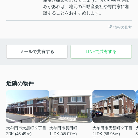
生活が始められるでしょう。何か不明点や悩
みがあれば、地元の不動産会社や専門家に相
談することをおすすめします。
情報の見方
メールで共有する
LINEで共有する
近隣の物件
大牟田市大黒町２丁目
大牟田市長田町
大牟田市天領町２丁目
3
2DK (46.49㎡)
1LDK (45.07㎡)
2LDK (58.95㎡)