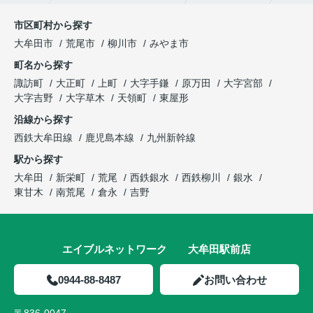
市区町村から探す
大牟田市
荒尾市
柳川市
みやま市
町名から探す
諏訪町
大正町
上町
大字手鎌
原万田
大字宮部
大字吉野
大字草木
天領町
東屋形
沿線から探す
西鉄大牟田線
鹿児島本線
九州新幹線
駅から探す
大牟田
新栄町
荒尾
西鉄銀水
西鉄柳川
銀水
東甘木
南荒尾
倉永
吉野
エイブルネットワーク 大牟田駅前店
0944-88-8487
お問い合わせ