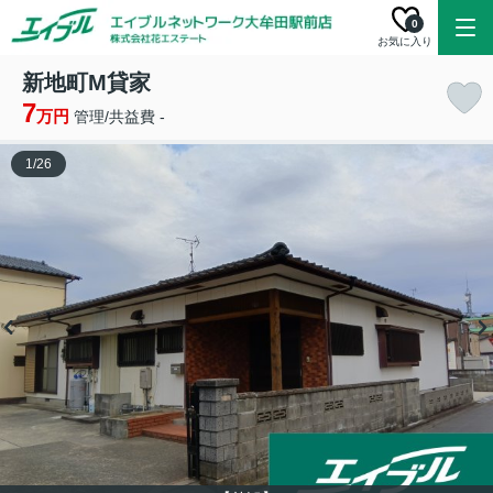
0
お気に入り
新地町M貸家
7
万円
管理/共益費 -
1
/
26