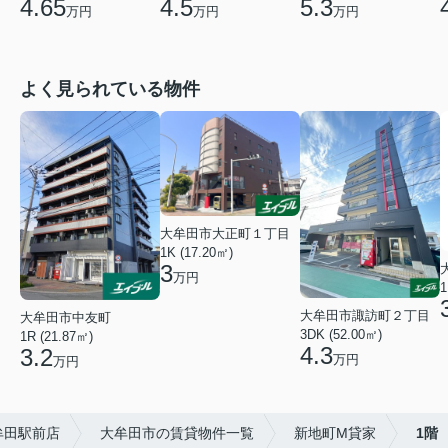
4.65
4.5
5.3
万円
万円
万円
よく見られている物件
大牟田市大正町１丁目
1K (17.20㎡)
3
万円
1
大牟田市諏訪町２丁目
大牟田市中友町
3DK (52.00㎡)
1R (21.87㎡)
4.3
3.2
万円
万円
牟田駅前店
大牟田市の賃貸物件一覧
新地町M貸家
1階