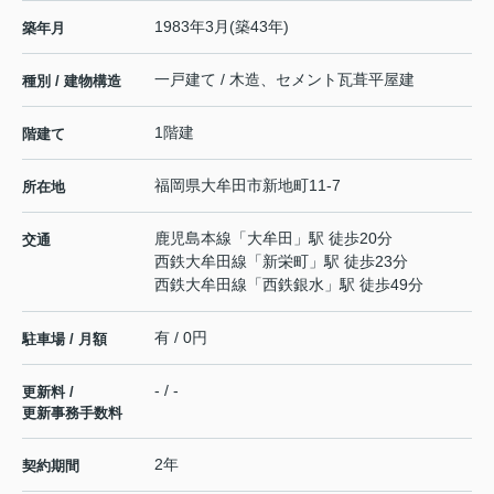
1983年3月(築43年)
築年月
一戸建て / 木造、セメント瓦葺平屋建
種別 / 建物構造
1階建
階建て
福岡県
大牟田市
新地町
11-7
所在地
鹿児島本線
「
大牟田
」駅 徒歩20分
交通
西鉄大牟田線
「
新栄町
」駅 徒歩23分
西鉄大牟田線
「
西鉄銀水
」駅 徒歩49分
有 / 0円
駐車場 / 月額
- / -
更新料 /
更新事務手数料
2年
契約期間