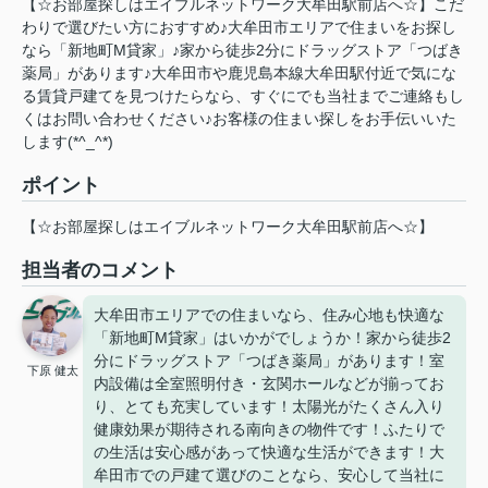
【☆お部屋探しはエイブルネットワーク大牟田駅前店へ☆】こだ
わりで選びたい方におすすめ♪大牟田市エリアで住まいをお探し
なら「新地町M貸家」♪家から徒歩2分にドラッグストア「つばき
薬局」があります♪大牟田市や鹿児島本線大牟田駅付近で気にな
る賃貸戸建てを見つけたらなら、すぐにでも当社までご連絡もし
くはお問い合わせください♪お客様の住まい探しをお手伝いいた
します(*^_^*)
ポイント
【☆お部屋探しはエイブルネットワーク大牟田駅前店へ☆】
担当者のコメント
大牟田市エリアでの住まいなら、住み心地も快適な
「新地町M貸家」はいかがでしょうか！家から徒歩2
分にドラッグストア「つばき薬局」があります！室
下原 健太
内設備は全室照明付き・玄関ホールなどが揃ってお
り、とても充実しています！太陽光がたくさん入り
健康効果が期待される南向きの物件です！ふたりで
の生活は安心感があって快適な生活ができます！大
牟田市での戸建て選びのことなら、安心して当社に