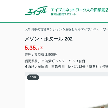
大牟田市の賃貸マンションをお探しならエイブルネットワー
メゾン・ボヌール 202
5.35
万円
管理 / 共益費 2,900円
福岡県
柳川市
筑紫町
５５２・５５３合併
西鉄大牟田線「西鉄柳川」駅バス12分「筑紫町」停
1
/
20