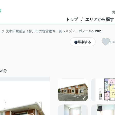
営
トップ
エリアから探す
メゾン・ボヌール
202
ク 大牟田駅前店
柳川市の賃貸物件一覧
印刷する
お気
歩6分