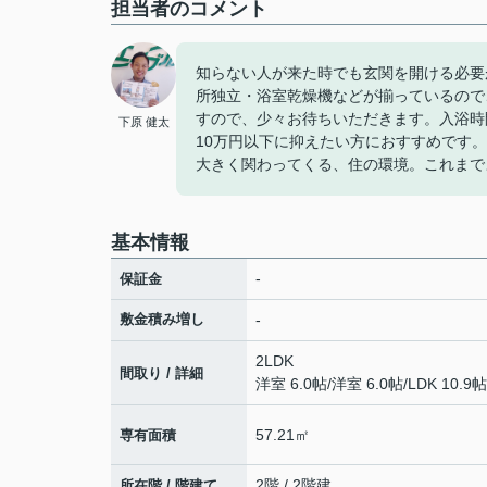
担当者のコメント
知らない人が来た時でも玄関を開ける必要
所独立・浴室乾燥機などが揃っているので
すので、少々お待ちいただきます。入浴時
下原 健太
10万円以下に抑えたい方におすすめです
大きく関わってくる、住の環境。これまで
基本情報
-
保証金
敷金積み増し
-
2LDK
間取り / 詳細
洋室 6.0帖
/
洋室 6.0帖
/
LDK 10.9帖
57.21㎡
専有面積
2階 / 2階建
所在階 / 階建て