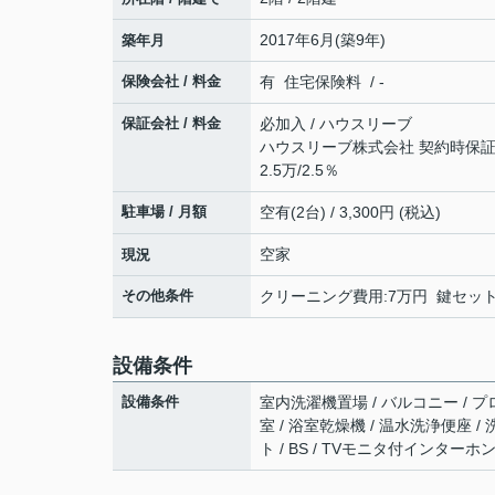
2017年6月(築9年)
築年月
保険会社 / 料金
有 住宅保険料 / -
保証会社 / 料金
必加入 / ハウスリーブ
ハウスリーブ株式会社 契約時保証委
2.5万/2.5％
駐車場 / 月額
空有(2台) / 3,300円 (税込)
空家
現況
その他条件
クリーニング費用:7万円 鍵セット費
設備条件
設備条件
室内洗濯機置場 / バルコニー / プ
室 / 浴室乾燥機 / 温水洗浄便座 
ト / BS / TVモニタ付インターホ