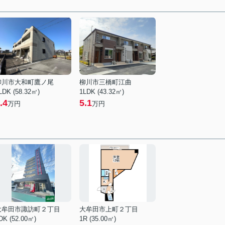
柳川市大和町鷹ノ尾
柳川市三橋町江曲
LDK (58.32㎡)
1LDK (43.32㎡)
.4
5.1
万円
万円
大牟田市諏訪町２丁目
大牟田市上町２丁目
DK (52.00㎡)
1R (35.00㎡)