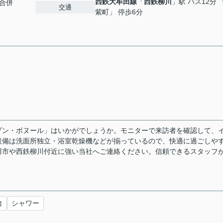
西鉄大牟田線
「
西鉄柳川
」駅 バス12分 
合併
交通
紫町」 停歩6分
ゾン・ボヌール」はいかがでしょうか。モニターで来訪者を確認して、
設備は洗面所独立・浴室乾燥機などが揃っているので、快適に過ごしや
川市や西鉄柳川付近に強い当社へご連絡ください。信頼できるスタッフ
台
シャワー