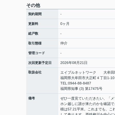
その他
-
契約期間
0ヶ月
更新料
-
総戸数
仲介
取引態様
-
管理コード
2026年08月21日
次回更新予定日
取扱会社
エイブルネットワーク 大牟田
福岡県大牟田市大正町４丁目1-1
TEL:0944-88-8487
福岡県知事 (3) 第17475号
備考
ぜひ一度見ていただきたい、「メ
ホン越しに誰が来たのかを確認で
積は57.21平米。これまでも
して参ります。西鉄柳川を中心に