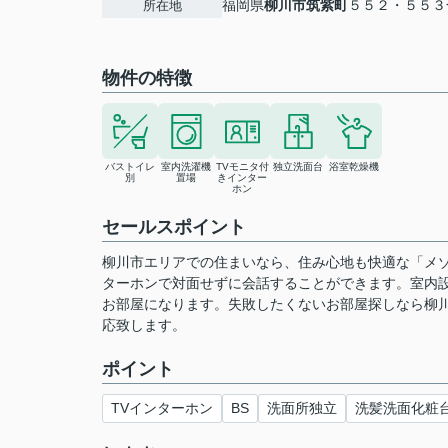
福岡県
柳川市
筑紫町
５５２・５５３
所在地
物件の特徴
バストイレ
室内洗濯機
TVモニタ付
独立洗面台
浴室乾燥機
別
置場
きインター
ホン
セールスポイント
柳川市エリアでの住まいなら、住み心地も快適な「メ
ターホンで対面せずに会話することができます。室内
お部屋になります。失敗したくないお部屋探しなら柳
応致します。
ポイント
TVインターホン
BS
洗面所独立
洗髪洗面化粧