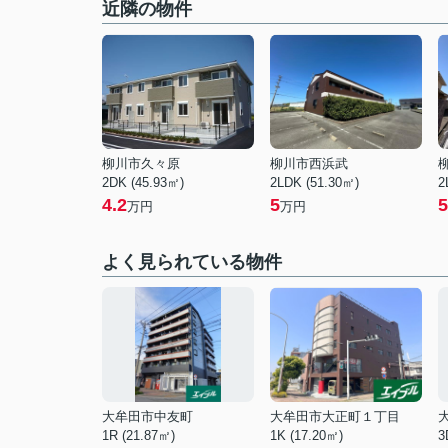
近隣の物件
柳川市久々原
柳川市西浜武
2DK (45.93㎡)
2LDK (51.30㎡)
2
4.2
5
5
万円
万円
よく見られている物件
大牟田市中友町
大牟田市大正町１丁目
1R (21.87㎡)
1K (17.20㎡)
3