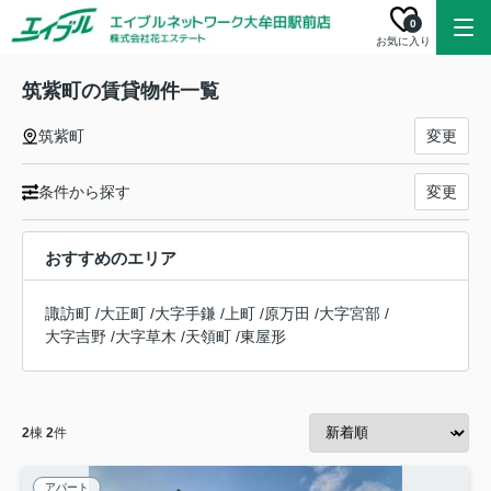
0
お気に入り
筑紫町の賃貸物件一覧
筑紫町
変更
条件から探す
変更
おすすめのエリア
諏訪町
/
大正町
/
大字手鎌
/
上町
/
原万田
/
大字宮部
/
大字吉野
/
大字草木
/
天領町
/
東屋形
2
棟
2
件
アパート