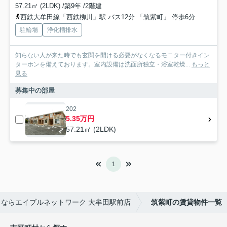
57.21㎡ (2LDK) /築9年 /2階建
西鉄大牟田線「西鉄柳川」駅 バス12分 「筑紫町」 停歩6分
駐輪場
浄化槽排水
知らない人が来た時でも玄関を開ける必要がなくなるモニター付きイン
ターホンを備えております。室内設備は洗面所独立・浴室乾燥...
もっと
見る
募集中の部屋
202
5.35万円
57.21㎡ (2LDK)
1
ならエイブルネットワーク 大牟田駅前店
筑紫町の賃貸物件一覧