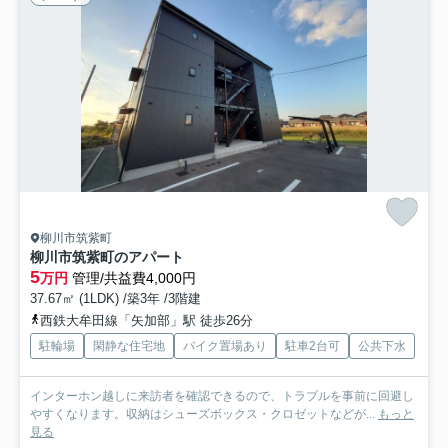
柳川市筑紫町
柳川市筑紫町のアパート
5
万円
管理/共益費4,000円
37.67㎡ (1LDK) /築3年 /3階建
西鉄大牟田線「矢加部」駅 徒歩26分
駐輪場
閑静な住宅地
バイク置場あり
駐車2台可
公共下水
インターホン越しに来訪者を確認できるので、トラブルを事前に回避し
やすくなります。収納はシューズボックス・クロゼットなどが...
もっと
見る