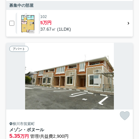
募集中の部屋
102
5万円
37.67㎡ (1LDK)
アパート
柳川市筑紫町
メゾン・ボヌール
5.35
万円
管理/共益費2,900円