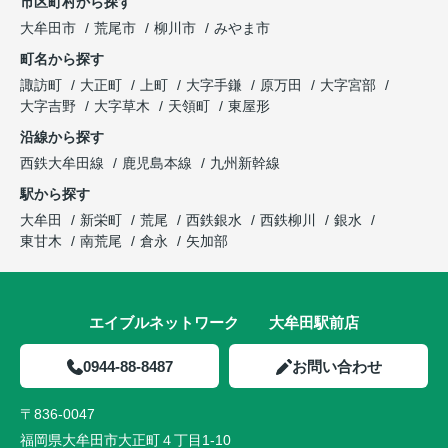
市区町村から探す
大牟田市
荒尾市
柳川市
みやま市
町名から探す
諏訪町
大正町
上町
大字手鎌
原万田
大字宮部
大字吉野
大字草木
天領町
東屋形
沿線から探す
西鉄大牟田線
鹿児島本線
九州新幹線
駅から探す
大牟田
新栄町
荒尾
西鉄銀水
西鉄柳川
銀水
東甘木
南荒尾
倉永
矢加部
エイブルネットワーク 大牟田駅前店
0944-88-8487
お問い合わせ
〒836-0047
福岡県大牟田市大正町４丁目1-10