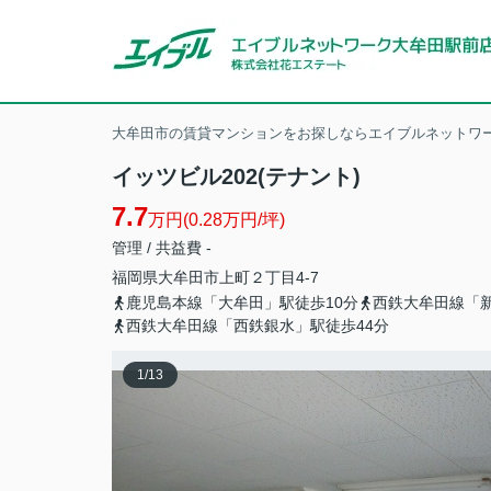
大牟田市の賃貸マンションをお探しならエイブルネットワー
イッツビル202(テナント)
7.7
万円(0.28万円/坪)
管理 / 共益費 -
福岡県
大牟田市
上町
２丁目4-7
鹿児島本線「大牟田」駅徒歩10分
西鉄大牟田線「新
西鉄大牟田線「西鉄銀水」駅徒歩44分
1
/
13