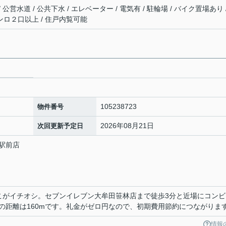
 公営水道 / 公共下水 / エレベーター / 電気有 / 駐輪場 / バイク置場あり 
コンロ２口以上 / 住戸内覧可能
105238723
物件番号
2026年08月21日
次回更新予定日
駅前店
0
こがイチオシ。セブンイレブン大牟田笹林店まで徒歩3分と近場にコンビ
の距離は160mです。礼金がゼロ円なので、初期費用節約につながりま
情報