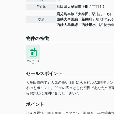
福岡県
大牟田市
上町
２丁目4-7
所在地
鹿児島本線
「
大牟田
」駅 徒歩10分
西鉄大牟田線
「
新栄町
」駅 徒歩20
交通
西鉄大牟田線
「
西鉄銀水
」駅 徒歩4
物件の特徴
エレベータ
ー
セールスポイント
大牟田市内でも人気の高い上町にあるビルの2階テナン
るのもポイント。90㎡の広々とした空間であなたの事
らお気軽にお問い合わせ下さい☆
ポイント
バイク置場
即入居可
エアコン
南向き
平面駐車