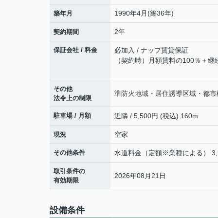
1990年4月(築36年)
築年月
2年
契約期間
保証会社 / 料金
必加入 / ナップ賃貸保証
（契約時）月額賃料の100％＋継
その他
準防火地域・居住誘導区域・都市
法令上の制限
駐車場 / 月額
近隣 / 5,500円 (税込) 160m
空家
現況
その他条件
水道料金（定額※業種による）:3,
取引条件の
2026年08月21日
有効期限
設備条件