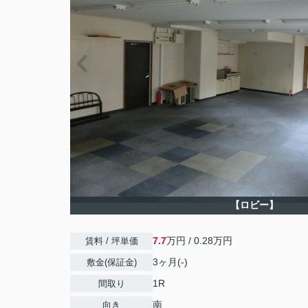
【ロビー】
7.7
万円 / 0.28万円
賃料 / 坪単価
3ヶ月(-)
敷金(保証金)
1R
間取り
南
向き