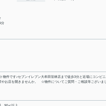
分
4分
ト物件です♪セブンイレブン大牟田笹林店まで徒歩3分と近場にコンビニ
業やお店を開きませんか。 ☆物件についてご質問・ご相談等ございま
場
90㎡以上