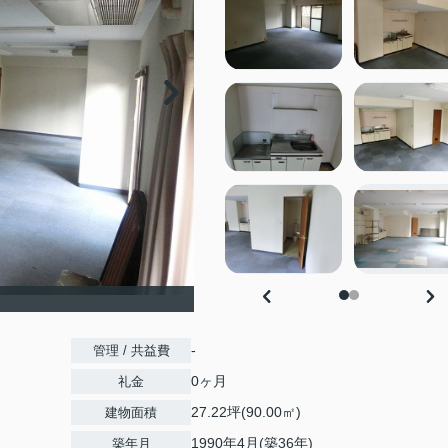
-
管理 / 共益費
0ヶ月
礼金
27.22坪(90.00㎡)
建物面積
1990年4月(築36年)
築年月