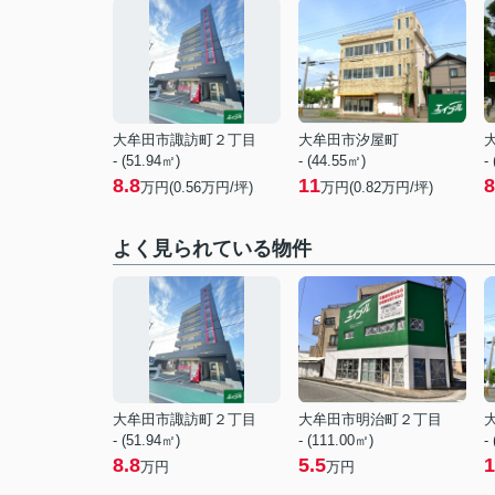
大牟田市諏訪町２丁目
大牟田市汐屋町
- (51.94㎡)
- (44.55㎡)
-
8.8
11
8
万円(
0.56
万円/坪)
万円(
0.82
万円/坪)
よく見られている物件
大牟田市諏訪町２丁目
大牟田市明治町２丁目
- (51.94㎡)
- (111.00㎡)
-
8.8
5.5
1
万円
万円