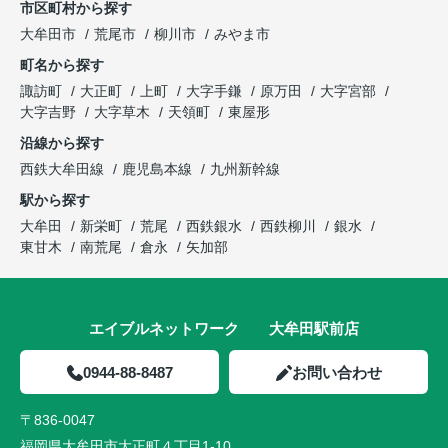
市区町村から探す
大牟田市
荒尾市
柳川市
みやま市
町名から探す
諏訪町
大正町
上町
大字手鎌
原万田
大字宮部
大字吉野
大字草木
天領町
東屋形
沿線から探す
西鉄大牟田線
鹿児島本線
九州新幹線
駅から探す
大牟田
新栄町
荒尾
西鉄銀水
西鉄柳川
銀水
東甘木
南荒尾
倉永
矢加部
エイブルネットワーク 大牟田駅前店
0944-88-8487
お問い合わせ
〒836-0047
福岡県大牟田市大正町４丁目1-10