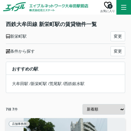
0
お気に入り
西鉄大牟田線 新栄町駅の賃貸物件一覧
新栄町駅
変更
条件から探す
変更
おすすめの駅
大牟田駅
/
新栄町駅
/
荒尾駅
/
西鉄銀水駅
7
棟
7
件
店舗事務所