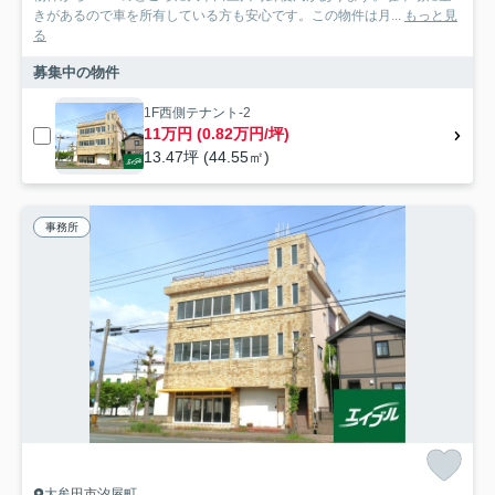
きがあるので車を所有している方も安心です。この物件は月...
もっと見
る
募集中の物件
1F西側テナント-2
11万円 (0.82万円/坪)
13.47坪 (44.55㎡)
事務所
大牟田市汐屋町