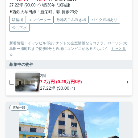
27.22坪 (90.00㎡) /築36年 /10階建
西鉄大牟田線「新栄町」駅 徒歩20分
駐輪場
エレベーター
敷地内ごみ置き場
バイク置場あり
公共下水
新着情報：イッツビル2階テナントの空室情報ならコチラ。ローソン 大
牟田一浦町店まで徒歩6分と近場にコンビニがあるのもポイ...
もっと見
る
募集中の物件
2階
7.7万円 (0.28万円/坪)
27.22坪 (90.00㎡)
店舗一部