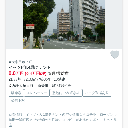
大牟田市上町
イッツビル1階テナント
8.8
万円 (0.4万円/坪)
管理/共益費-
21.77坪 (72.00㎡) /築36年 /10階建
西鉄大牟田線「新栄町」駅 徒歩20分
駐輪場
エレベーター
敷地内ごみ置き場
バイク置場あり
公共下水
新着情報：イッツビル1階テナントの空室情報ならコチラ。ローソン 大
牟田一浦町店まで徒歩6分と近場にコンビニがあるのもポイ...
もっと見
る