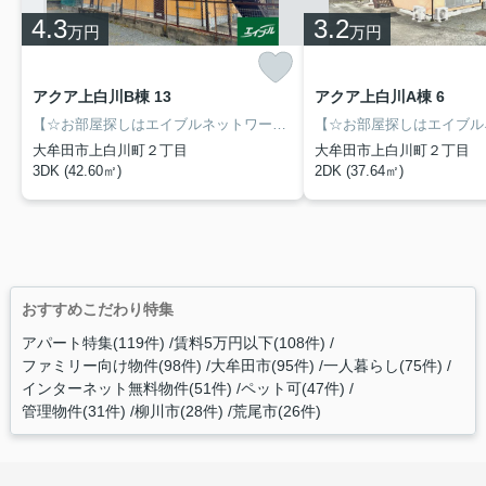
4.3
3.2
万円
万円
アクア上白川B棟 13
アクア上白川A棟 6
【☆お部屋探しはエイブルネットワーク大牟田駅前店へ☆】☆室内設備はエアコン・全居室フローリングなどが揃っておりとても充実しています☆このアパートではペットの飼育が相談可能なので、ご希望の際はお気軽にご相談ください☆
大牟田市上白川町２丁目
大牟田市上白川町２丁目
3DK (42.60㎡)
2DK (37.64㎡)
おすすめこだわり特集
アパート特集(119件)
賃料5万円以下(108件)
ファミリー向け物件(98件)
大牟田市(95件)
一人暮らし(75件)
インターネット無料物件(51件)
ペット可(47件)
管理物件(31件)
柳川市(28件)
荒尾市(26件)