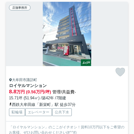
店舗事務所
大牟田市諏訪町
ロイヤルマンション
8.8
万円 (0.56万円/坪)
管理/共益費-
15.71坪 (51.94㎡) /築42年 /7階建
西鉄大牟田線「新栄町」駅 徒歩37分
駐輪場
エレベーター
公共下水
「ロイヤルマンション」のここがイチオシ！賃料10万円以下をご希望の
お客様、ぜひお問い合わせください(#^^#)