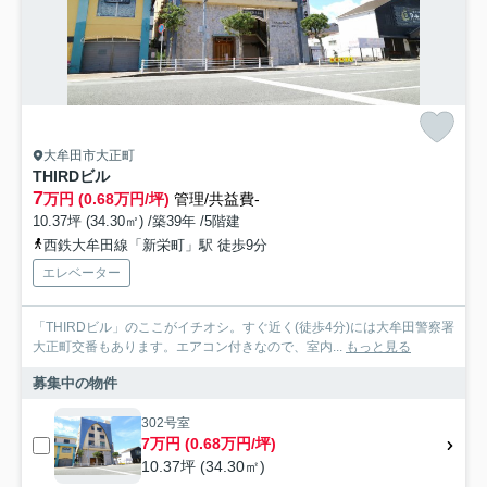
大牟田市大正町
THIRDビル
7
万円 (0.68万円/坪)
管理/共益費-
10.37坪 (34.30㎡) /築39年 /5階建
西鉄大牟田線「新栄町」駅 徒歩9分
エレベーター
「THIRDビル」のここがイチオシ。すぐ近く(徒歩4分)には大牟田警察署
大正町交番もあります。エアコン付きなので、室内...
もっと見る
募集中の物件
302号室
7万円 (0.68万円/坪)
10.37坪 (34.30㎡)