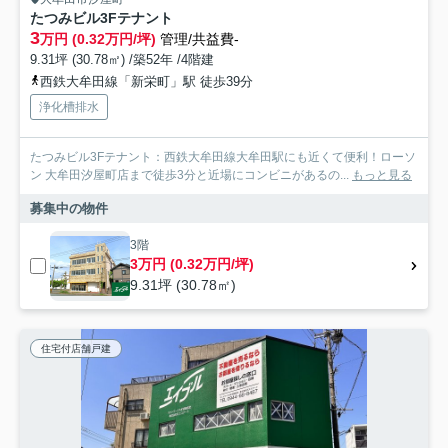
たつみビル3Fテナント
3
万円 (0.32万円/坪)
管理/共益費-
9.31坪 (30.78㎡) /築52年 /4階建
西鉄大牟田線「新栄町」駅 徒歩39分
浄化槽排水
たつみビル3Fテナント：西鉄大牟田線大牟田駅にも近くて便利！ローソ
ン 大牟田汐屋町店まで徒歩3分と近場にコンビニがあるの...
もっと見る
募集中の物件
3階
3万円 (0.32万円/坪)
9.31坪 (30.78㎡)
住宅付店舗戸建