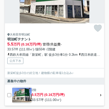
大牟田市明治町
明治町テナント
5.5
万円 (0.16万円/坪)
管理/共益費-
33.57坪 (111.00㎡) /築55年 /2階建
西鉄大牟田線「新栄町」駅 徒歩3分車1分 0.2km
西日本鉄道（バス）「新栄町（福岡県）（バス）」バス停下車 徒歩4分
公共下水
新栄町徒歩3分の好立地！建物横の駐車場1台込み♪
募集中の物件
2階
5.5万円 (0.16万円/坪)
33.57坪 (111.00㎡)