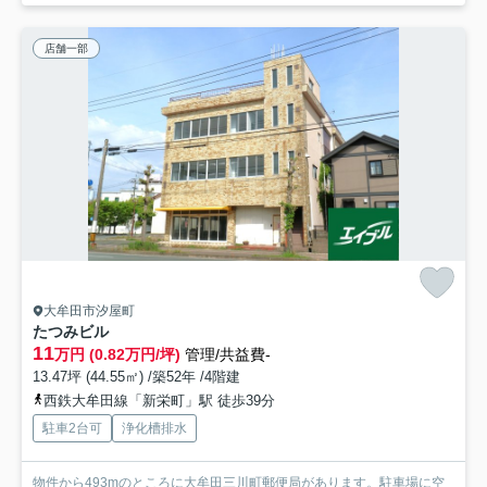
店舗一部
大牟田市汐屋町
たつみビル
11
万円 (0.82万円/坪)
管理/共益費-
13.47坪 (44.55㎡) /築52年 /4階建
西鉄大牟田線「新栄町」駅 徒歩39分
駐車2台可
浄化槽排水
物件から493mのところに大牟田三川町郵便局があります。駐車場に空