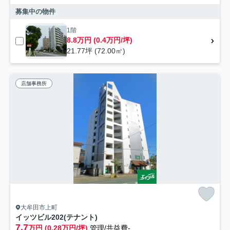
募集中の物件
1階
8.8万円 (0.4万円/坪)
21.77坪 (72.00㎡)
店舗事務所
大牟田市上町
イッツビル202(テナント)
7.7
万円 (0.28万円/坪)
管理/共益費-