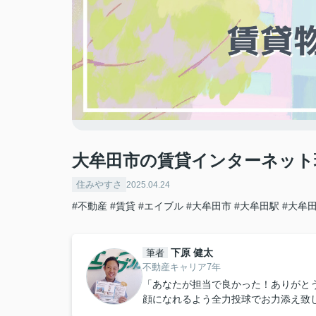
大牟田市の賃貸インターネット
住みやすさ
2025.04.24
#不動産
#賃貸
#エイブル
#大牟田市
#大牟田駅
#大牟
下原 健太
筆者
不動産キャリア7年
「あなたが担当で良かった！ありがと
顔になれるよう全力投球でお力添え致