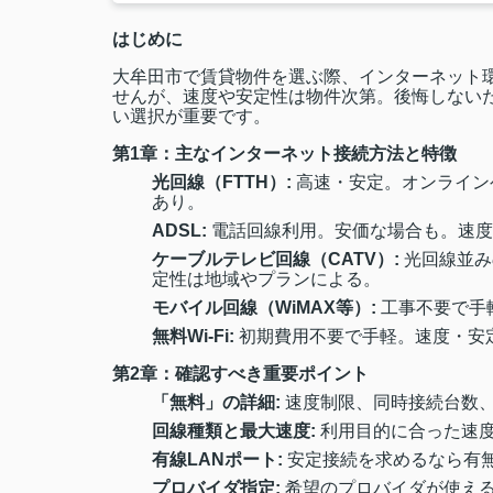
はじめに
大牟田市で賃貸物件を選ぶ際、インターネット環
せんが、速度や安定性は物件次第。後悔しない
い選択が重要です。
第1章：主なインターネット接続方法と特徴
光回線（FTTH）:
高速・安定。オンライン
あり。
ADSL:
電話回線利用。安価な場合も。速度
ケーブルテレビ回線（CATV）:
光回線並み
定性は地域やプランによる。
モバイル回線（WiMAX等）:
工事不要で手
無料Wi-Fi:
初期費用不要で手軽。速度・安
第2章：確認すべき重要ポイント
「無料」の詳細:
速度制限、同時接続台数
回線種類と最大速度:
利用目的に合った速度
有線LANポート:
安定接続を求めるなら有
プロバイダ指定:
希望のプロバイダが使え