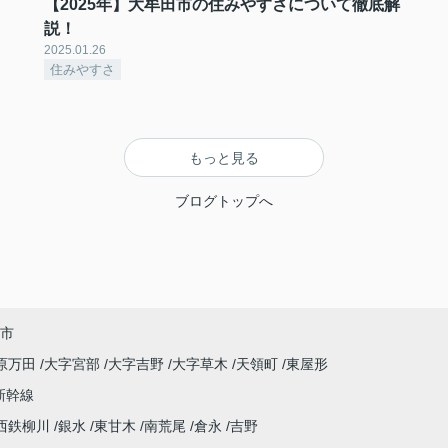
【2025年】大牟田市の住みやすさについて徹底解
説！
2025.01.26
住みやすさ
もっと見る
ブログトップへ
市
原万田
大字宮部
大字吉野
大字草木
天領町
東屋形
新幹線
西鉄柳川
銀水
東甘木
南荒尾
倉永
吉野