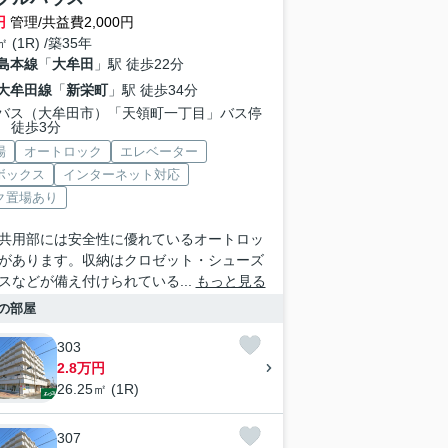
円
管理/共益費2,000円
㎡ (1R) /築35年
島本線
「
大牟田
」駅 徒歩22分
大牟田線
「
新栄町
」駅 徒歩34分
バス（大牟田市）「天領町一丁目」バス停
 徒歩3分
場
オートロック
エレベーター
ボックス
インターネット対応
ク置場あり
共用部には安全性に優れているオートロッ
があります。収納はクロゼット・シューズ
スなどが備え付けられている...
もっと見る
の部屋
303
2.8万円
26.25㎡ (1R)
307