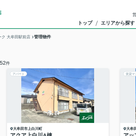
営
トップ
エリアから探す
管理物件
ク 大牟田駅前店
52
件
アパート
賃貸マ
大牟田市
上白川町
大牟
アクア上白川A棟
アッ