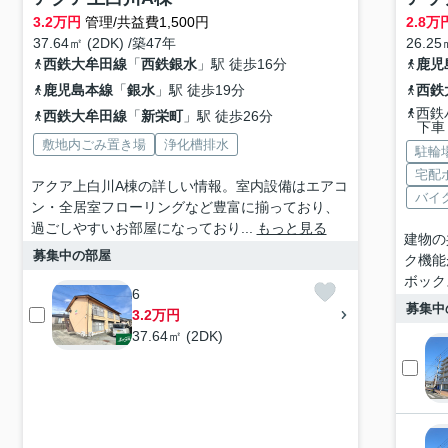
3.2
万円
管理/共益費1,500円
2.8
万
37.64㎡ (2DK) /築47年
26.25
西鉄大牟田線
「
西鉄銀水
」駅 徒歩16分
鹿児
鹿児島本線
「
銀水
」駅 徒歩19分
西鉄
西鉄
西鉄大牟田線
「
新栄町
」駅 徒歩26分
下車
敷地内ごみ置き場
浄化槽排水
駐輪
宅配
アクア上白川A棟の詳しい情報。室内設備はエアコ
バイ
ン・全居室フローリングなど豊富に揃っており、
過ごしやすいお部屋になっており...
もっと見る
建物の
募集中の部屋
ク機能
ボック
6
募集中
3.2万円
37.64㎡ (2DK)