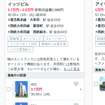
イッツビル
アイ
3.7
万円～
3.9
万円
管理/共益費2,000円
5
万円
30.00㎡ (1R～1K) /築36年
57.29
鹿児島本線
「
大牟田
」駅 徒歩10分
鹿児
西鉄大牟田線
「
新栄町
」駅 徒歩20分
鹿児
西鉄大牟田線
「
西鉄銀水
」駅 徒歩44分
西鉄
駐輪場
オートロック
エレベーター
駐輪
インターネット対応
敷地内ごみ置き場
24
バイク置場あり
徒歩2
す。入
物のエントランスには防犯対策として優れている
ヘアメ
オートロック機能があります。共用部には敷地内
ごみ置き場・エレベータなどが備わ...
もっと見る
募集中
募集中の部屋
402
3.7万円
30.00㎡ (1R)