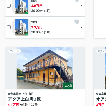
504
3.9万円
30.00㎡ (1R)
903
3.9万円
30.00㎡ (1K)
アパート
賃貸マ
大牟田市
上白川町
大牟
アクア上白川B棟
オア
4.3
万円
管理/共益費-
3
万円