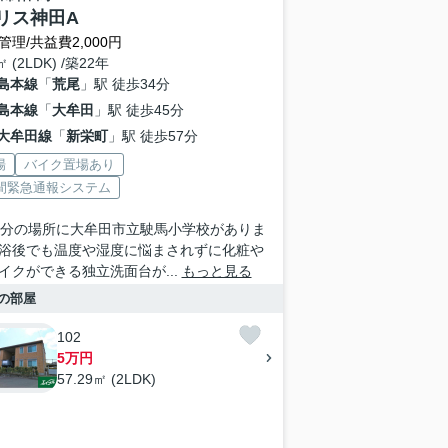
リス神田A
管理/共益費2,000円
㎡ (2LDK) /築22年
島本線
「
荒尾
」駅 徒歩34分
島本線
「
大牟田
」駅 徒歩45分
大牟田線
「
新栄町
」駅 徒歩57分
場
バイク置場あり
時間緊急通報システム
1分の場所に大牟田市立駛馬小学校がありま
浴後でも温度や湿度に悩まされずに化粧や
イクができる独立洗面台が...
もっと見る
の部屋
102
5万円
57.29㎡ (2LDK)