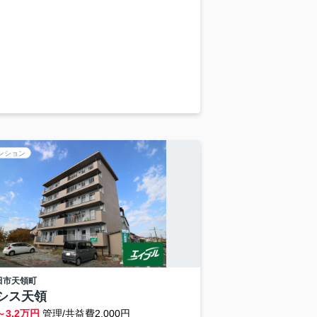
ンション
田市
天領町
シス天領
～
3.2
万円
管理/共益費2,000円