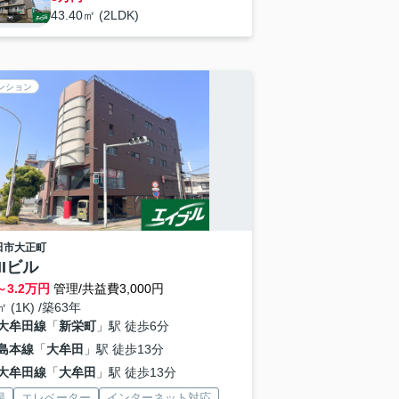
43.40㎡ (2LDK)
ンション
田市
大正町
HIビル
～
3.2
万円
管理/共益費3,000円
㎡ (1K) /築63年
大牟田線
「
新栄町
」駅 徒歩6分
島本線
「
大牟田
」駅 徒歩13分
大牟田線
「
大牟田
」駅 徒歩13分
場
エレベーター
インターネット対応