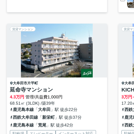
賃貸マンション
賃貸マ
大牟田市
片平町
大牟
延命寺マンション
KIC
4.3
万円
管理/共益費1,000円
3
万円
68.51㎡ (3LDK) /築39年
17.20
鹿児島本線
「
大牟田
」駅 徒歩22分
西鉄
西鉄大牟田線
「
新栄町
」駅 徒歩37分
鹿児
鹿児島本線
「
荒尾
」駅 徒歩42分
西鉄
駐輪場
エレベーター
インターネット対応
駐輪