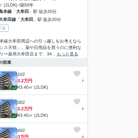
㎡ (2LDK) /築50年
島本線
「
大牟田
」駅 徒歩20分
大牟田線
「
大牟田
」駅 徒歩20分
下水
本線大牟田周辺への引っ越しをお考えなら
シス天領」。薬や日用品を買うのに便利な
リー薬局大牟田店まで、34...
もっと見る
の部屋
102
3.2万円
43.40㎡ (2LDK)
302
3.2万円
43.40㎡ (2LDK)
402
3万円