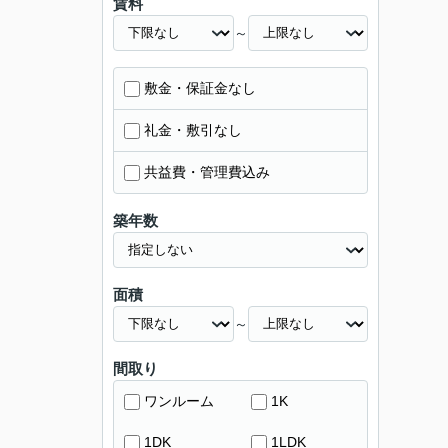
賃料
～
敷金・保証金なし
礼金・敷引なし
共益費・管理費込み
築年数
面積
～
間取り
ワンルーム
1K
1DK
1LDK