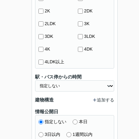
2K
2DK
2LDK
3K
3DK
3LDK
4K
4DK
4LDK以上
駅・バス停からの時間
建物構造
追加する
情報公開日
指定しない
本日
3日以内
1週間以内