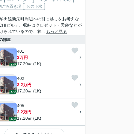
内ごみ置き場
公共下水
牟田線新栄町周辺への引っ越しをお考えな
ICHIビル」。収納はクロゼット・天袋などが
けられているので、衣...
もっと見る
の部屋
401
3万円
17.20㎡ (1K)
402
3.2万円
17.20㎡ (1K)
405
3.2万円
17.20㎡ (1K)