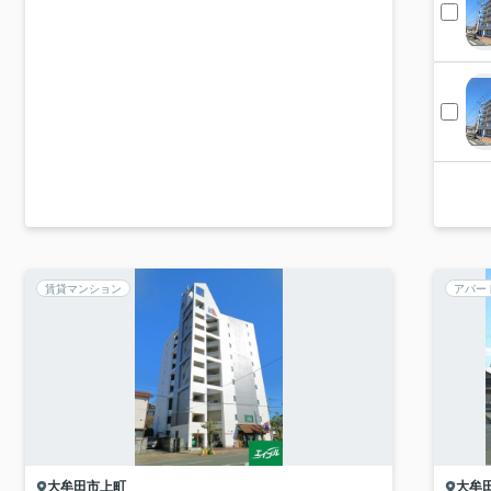
賃貸マンション
アパー
大牟田市
上町
大牟