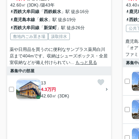
42.60㎡ (3DK) /築43年
43.40
西鉄大牟田線
「
西鉄銀水
」駅 徒歩16分
鹿児
鹿児島本線
「
銀水
」駅 徒歩19分
西鉄
西鉄大牟田線
「
新栄町
」駅 徒歩26分
公共
敷地内ごみ置き場
汲取排水
鹿児島
「オア
薬や日用品を買うのに便利なサンプラス薬局白川
ファミ
店まで404mです。収納はシューズボックス・全居
室収納などが備え付けられてい...
もっと見る
募集中
募集中の部屋
13
4.3万円
42.60㎡ (3DK)