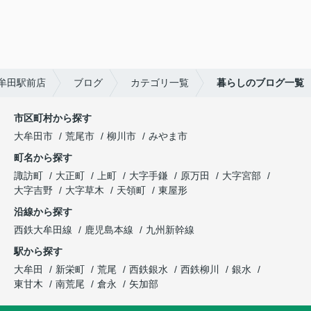
牟田駅前店
ブログ
カテゴリ一覧
暮らしのブログ一覧
市区町村から探す
大牟田市
荒尾市
柳川市
みやま市
町名から探す
諏訪町
大正町
上町
大字手鎌
原万田
大字宮部
大字吉野
大字草木
天領町
東屋形
沿線から探す
西鉄大牟田線
鹿児島本線
九州新幹線
駅から探す
大牟田
新栄町
荒尾
西鉄銀水
西鉄柳川
銀水
東甘木
南荒尾
倉永
矢加部