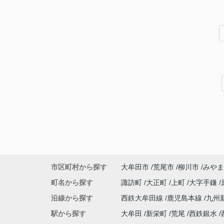
市区町村から探す
大牟田市
荒尾市
柳川市
みやま
町名から探す
諏訪町
大正町
上町
大字手鎌
沿線から探す
西鉄大牟田線
鹿児島本線
九州
駅から探す
大牟田
新栄町
荒尾
西鉄銀水