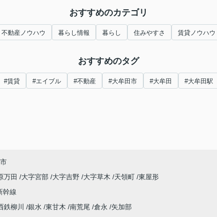
おすすめのカテゴリ
不動産ノウハウ
暮らし情報
暮らし
住みやすさ
賃貸ノウハウ
おすすめのタグ
#賃貸
#エイブル
#不動産
#大牟田市
#大牟田
#大牟田駅
市
原万田
大字宮部
大字吉野
大字草木
天領町
東屋形
新幹線
西鉄柳川
銀水
東甘木
南荒尾
倉永
矢加部