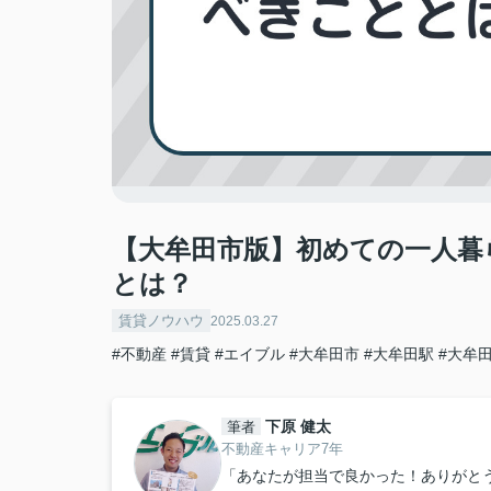
【大牟田市版】初めての一人暮
とは？
賃貸ノウハウ
2025.03.27
#不動産
#賃貸
#エイブル
#大牟田市
#大牟田駅
#大牟
下原 健太
筆者
不動産キャリア7年
「あなたが担当で良かった！ありがと