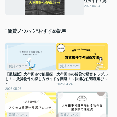
住ガイド：賃貸
から始める安心
2025.04.24
の新生活
”賃貸ノウハウ”おすすめ記事
賃貸ノウハウ
賃貸ノウハウ
【最新版】大牟田市で部屋探
大牟田市の賃貸で騒音トラブル
し！～賃貸物件の探し方ガイド
を回避！～快適な住環境選び～
～
2025.04.24
2025.05.06
賃貸ノウハウ
賃貸ノウハウ