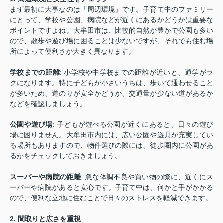
まず最初に大事なのは「周辺環境」です。子育て中のファミリー
にとって、学校や公園、病院などが近くにあるかどうかは重要な
ポイントですよね。大牟田市は、比較的自然が豊かで公園も多い
ので、散歩や遊び場に困ることは少ないですが、それでも住む場
所によって便利さが大きく異なります。
学校までの距離
: 小学校や中学校までの距離が近いと、通学がラ
クになります。特に子どもが小さいうちは、歩いて通わせること
が多いため、道のりが安全かどうか、交通量が少ない道があるか
などを確認しましょう。
公園や遊び場
: 子どもが遊べる公園が近くにあると、日々の遊び
場に困りません。大牟田市内には、広い公園や遊具が充実してい
る場所もありますので、物件選びの際には、徒歩圏内に公園があ
るかをチェックしておきましょう。
スーパーや病院の距離
: 急な体調不良や買い物の際に、近くにス
ーパーや病院があると安心です。子育て中は、何かと手がかかる
ので、便利な立地に住むことで日々のストレスを軽減できます。
2.
間取りと広さを重視