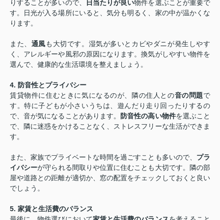
りすることが多いので、
日当たりが良い
物件を選ぶことが重要で
す。日光が入る場所にいると、気分も明るく、家の中が温かくな
ります。
また、
通風
も大切です。湿気が多いとカビやダニが発生しやす
く、アレルギーや風邪の原因になります。換気がしやすい物件を
選んで、健康的な生活環境を整えましょう。
4.
防音性とプライバシー
賃貸物件に住むときに気になるのが、隣の住人との
音の問題
で
す。特に子どもが小さいうちは、遊んだり走り回ったりするの
で、音が気になることがあります。
防音性の高い物件
を選ぶこと
で、隣に迷惑をかけることなく、ストレスフリーな生活ができま
す。
また、家族でプライベートな時間を過ごすことも多いので、
プラ
イバシー
が守られる間取りや位置に住むことも大切です。隣の部
屋や道路との距離が適切か、窓の配置をチェックしておくと良い
でしょう。
5.
家賃と生活費のバランス
最後に、物件選びにおいて
家賃と生活費のバランス
を考えること