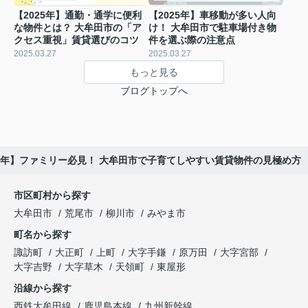
【2025年】通勤・通学に便利
【2025年】車移動が多い人向
な物件とは？ 大牟田市の「ア
け！ 大牟田市で駐車場付き物
クセス重視」賃貸選びのコツ
件を選ぶ際の注意点
2025.03.27
2025.03.27
もっと見る
ブログトップへ
25年】ファミリー必見！ 大牟田市で子育てしやすい賃貸物件の見極め方
市区町村から探す
大牟田市
荒尾市
柳川市
みやま市
町名から探す
諏訪町
大正町
上町
大字手鎌
原万田
大字宮部
大字吉野
大字草木
天領町
東屋形
沿線から探す
西鉄大牟田線
鹿児島本線
九州新幹線