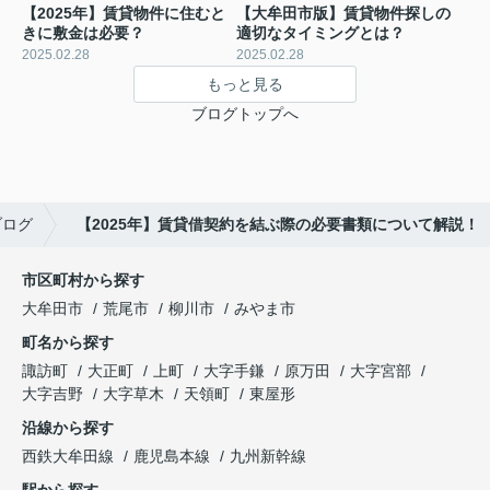
【2025年】賃貸物件に住むと
【大牟田市版】賃貸物件探しの
きに敷金は必要？
適切なタイミングとは？
2025.02.28
2025.02.28
もっと見る
ブログトップへ
ブログ
【2025年】賃貸借契約を結ぶ際の必要書類について解説！
市区町村から探す
大牟田市
荒尾市
柳川市
みやま市
町名から探す
諏訪町
大正町
上町
大字手鎌
原万田
大字宮部
大字吉野
大字草木
天領町
東屋形
沿線から探す
西鉄大牟田線
鹿児島本線
九州新幹線