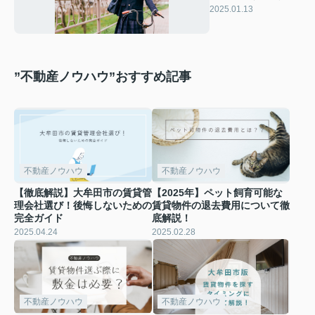
らしはできるのかポ
2025.01.13
イントを解説！
”不動産ノウハウ”おすすめ記事
不動産ノウハウ
不動産ノウハウ
【徹底解説】大牟田市の賃貸管
【2025年】ペット飼育可能な
理会社選び！後悔しないための
賃貸物件の退去費用について徹
完全ガイド
底解説！
2025.04.24
2025.02.28
不動産ノウハウ
不動産ノウハウ