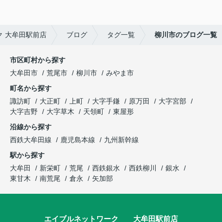
 大牟田駅前店
ブログ
タグ一覧
柳川市のブログ一覧
市区町村から探す
大牟田市
荒尾市
柳川市
みやま市
町名から探す
諏訪町
大正町
上町
大字手鎌
原万田
大字宮部
大字吉野
大字草木
天領町
東屋形
沿線から探す
西鉄大牟田線
鹿児島本線
九州新幹線
駅から探す
大牟田
新栄町
荒尾
西鉄銀水
西鉄柳川
銀水
東甘木
南荒尾
倉永
矢加部
エイブルネットワーク 大牟田駅前店