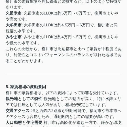
柳川市の家賃相場を周辺都市と比較すると、以下のような特徴が
あります。
久留米市
: 久留米市の1LDKは約5万円 ~ 6万円で、柳川市よりや
や高めです。
大牟田市
: 大牟田市の1LDKは約4.5万円 ~ 6万円で、柳川市と同
程度の水準です。
みやま市
: みやま市の1LDKは約4万円 ~ 5万円で、柳川市よりや
や低めの水準です。
これらの比較から、柳川市は周辺都市と比べて家賃が中程度であ
り、利便性とコストパフォーマンスのバランスが取れた地域であ
ることがわかります。
5. 家賃相場の変動要因
柳川市の家賃相場は、以下の要因によって影響を受けています。
観光地としての特性
観光地としての魅力が高く、特に水郷エリ
アでは住居としても人気があり、相場が安定しています。
交通アクセス
JRと西鉄の2路線が利用可能で、福岡市や熊本市へ
のアクセスも容易なため、通勤圏内としての需要が高いです。
人口動態と住宅需要
柳川市は高齢化が進む一方で、静かな環境