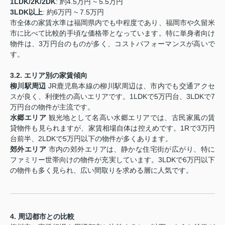
1LDK/2K/2DK
: 約4.5万円 ~ 5.5万円
3LDK以上
: 約6万円 ~ 7.5万円
市全体の家賃水準は福岡県内でも中程度であり、福岡市や久留米
市に比べて比較的手頃な価格帯となっています。特に単身者向け
物件は、3万円台のものが多く、コストパフォーマンスが高いで
す。
3.2. エリア別の家賃傾向
柳川駅周辺
JR鹿児島本線の柳川駅周辺は、市内でも交通アクセ
スが良く、利便性の高いエリアです。1LDKで5万円台、3LDKで7
万円台の物件が主流です。
水郷エリア
観光地として名高い水郷エリアでは、古民家風の賃
貸物件も見られますが、家賃相場自体は控えめです。1Rで3万円
台前半、2LDKで5万円以下の物件が多くあります。
郊外エリア
市内の郊外エリアは、静かな住宅街が広がり、特に
ファミリー世帯向けの物件が充実しています。3LDKで6万円以下
の物件も多く見られ、広い間取りを求める層に人気です。
4. 周辺都市との比較