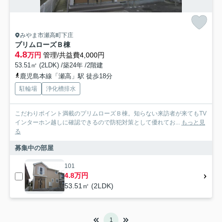
みやま市瀬高町下庄
プリムローズＢ棟
4.8
万円
管理/共益費4,000円
53.51㎡ (2LDK) /築24年 /2階建
鹿児島本線「瀬高」駅 徒歩18分
駐輪場
浄化槽排水
こだわりポイント満載のプリムローズＢ棟。知らない来訪者が来てもTV
インターホン越しに確認できるので防犯対策として優れてお...
もっと見
る
募集中の部屋
101
4.8万円
53.51㎡ (2LDK)
1