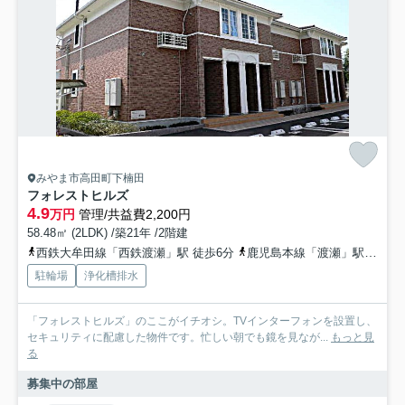
みやま市高田町下楠田
フォレストヒルズ
4.9
万円
管理/共益費2,200円
58.48㎡ (2LDK) /築21年 /2階建
西鉄大牟田線「西鉄渡瀬」駅 徒歩6分
鹿児島本線「渡瀬」駅 徒歩18分
駐輪場
浄化槽排水
「フォレストヒルズ」のここがイチオシ。TVインターフォンを設置し、
セキュリティに配慮した物件です。忙しい朝でも鏡を見なが...
もっと見
る
募集中の部屋