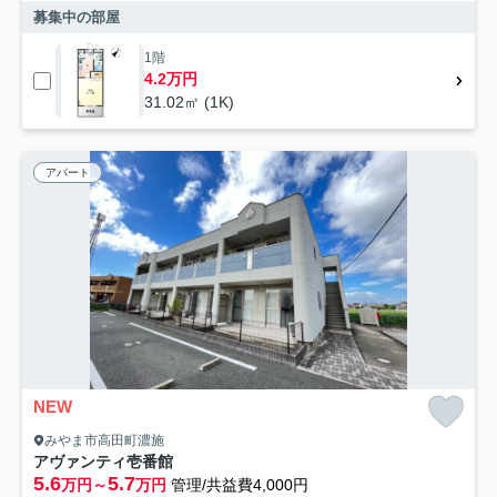
募集中の部屋
1階
4.2万円
31.02㎡ (1K)
アパート
NEW
みやま市高田町濃施
アヴァンティ壱番館
5.6
5.7
万円～
万円
管理/共益費4,000円