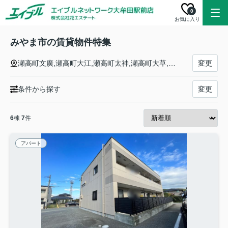
0
お気に入り
みやま市の賃貸物件特集
瀬高町文廣,瀬高町大江,瀬高町太神,瀬高町大草,瀬高町大廣園,瀬高町小川,瀬高町小田,瀬高町上庄,瀬高町河内,瀬高町坂田,瀬高町下庄,瀬高町松田,瀬高町本吉,瀬高町山門,高田町今福,高田町岩津,高田町永治,高田町黒崎開,高田町飯江,高田町原,高田町舞鶴,高田町南新開,山川町尾野,山川町河原内,山川町北関,高田町下楠田,高田町昭和開,高田町田尻,高田町田浦,高田町徳島,高田町濃施,山川町甲田,山川町重冨,山川町清水,山川町立山,山川町原町,山川町真弓,高田町江浦,高田町江浦町,高田町海津,高田町上楠田,高田町亀谷,高田町北新開,高田町竹飯,瀬高町泰仙寺,瀬高町高柳,瀬高町長田,瀬高町濱田,瀬高町東津留,瀬高町廣瀬,瀬高町本郷
変更
条件から探す
変更
6
棟
7
件
アパート