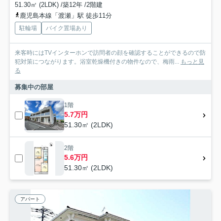
51.30㎡ (2LDK) /築12年 /2階建
鹿児島本線「渡瀬」駅 徒歩11分
駐輪場
バイク置場あり
来客時にはTVインターホンで訪問者の顔を確認することができるので防
犯対策につながります。浴室乾燥機付きの物件なので、梅雨...
もっと見
る
募集中の部屋
1階
5.7万円
51.30㎡ (2LDK)
2階
5.6万円
51.30㎡ (2LDK)
アパート