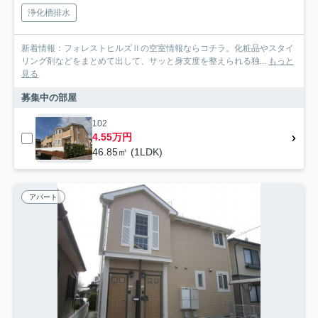
浄化槽排水
新着情報：フォレストヒルズⅡの空室情報ならコチラ。化粧品やスタイ
リング剤などをまとめて出して、サッと身支度を整えられる独...
もっと
見る
募集中の部屋
102
4.55万円
46.85㎡ (1LDK)
アパート