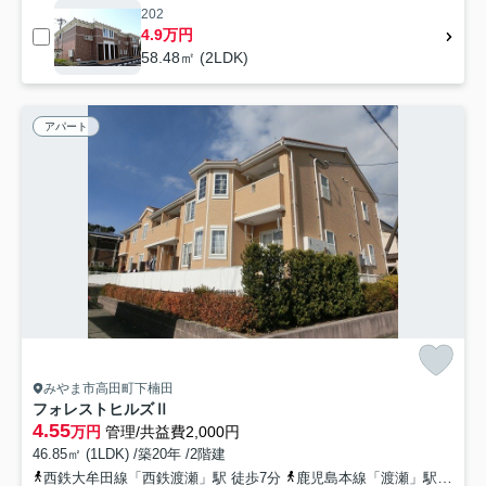
202
4.9万円
58.48㎡ (2LDK)
アパート
みやま市高田町下楠田
フォレストヒルズⅡ
4.55
万円
管理/共益費2,000円
46.85㎡ (1LDK) /築20年 /2階建
西鉄大牟田線「西鉄渡瀬」駅 徒歩7分
鹿児島本線「渡瀬」駅 徒歩17分