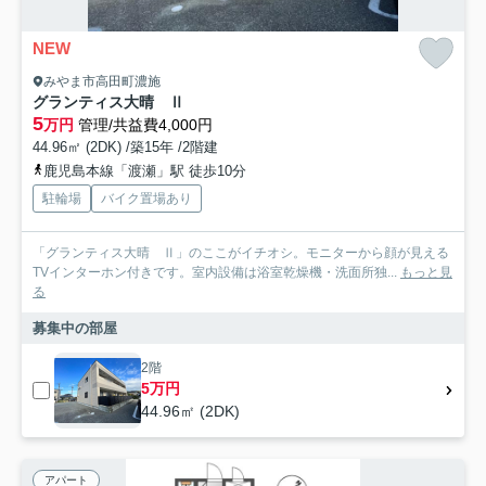
NEW
みやま市高田町濃施
グランティス大晴 Ⅱ
5
万円
管理/共益費4,000円
44.96㎡ (2DK) /築15年 /2階建
鹿児島本線「渡瀬」駅 徒歩10分
駐輪場
バイク置場あり
「グランティス大晴 Ⅱ」のここがイチオシ。モニターから顔が見える
TVインターホン付きです。室内設備は浴室乾燥機・洗面所独...
もっと見
る
募集中の部屋
2階
5万円
44.96㎡ (2DK)
アパート